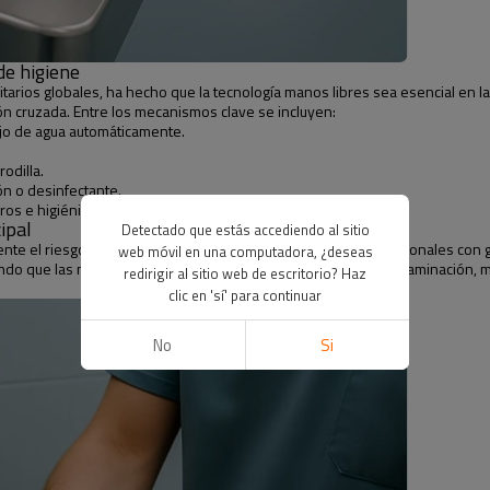
de higiene
arios globales, ha hecho que la tecnología manos libres sea esencial en la a
n cruzada. Entre los mecanismos clave se incluyen:
ujo de agua automáticamente.
rodilla.
n o desinfectante.
os e higiénicos.
ipal
Detectado que estás accediendo al sitio
ente el riesgo de contaminación cruzada. Los fregaderos tradicionales con 
web móvil en una computadora, ¿deseas
ando que las manos recién lavadas permanezcan libres de contaminación, me
redirigir al sitio web de escritorio? Haz
clic en 'sí' para continuar
No
Si