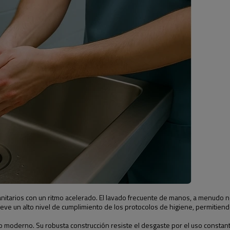
nitarios con un ritmo acelerado. El lavado frecuente de manos, a menudo ne
ve un alto nivel de cumplimiento de los protocolos de higiene, permitiendo
 moderno. Su robusta construcción resiste el desgaste por el uso constant