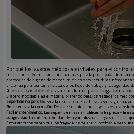
Por qué los lavabos médicos son vitales para el control d
Los lavabos médicos son fundamentales para la prevención de infeccion
protocolos de higiene de manos, cruciales para reducir las infecciones n
eficiencia para facilitar la fluidez de los flujos de trabajo y la seguridad d
Acero inoxidable: el estándar de oro para fregaderos mé
El acero inoxidable es el material preferido para los fregaderos médic
Superficie no porosa:
evita la retención de bacterias y virus, garantizan
Resistencia a la corrosión:
Resiste desinfectantes agresivos, exposición
Fácil mantenimiento:
Las superficies lisas simplifican la limpieza y la este
Longevidad:
La construcción duradera garantiza una larga vida útil, lo q
Estos atributos hacen que los fregaderos de acero inoxidable sean una 