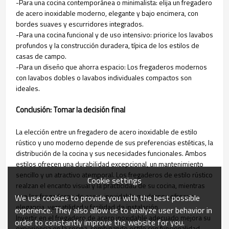
-Para una cocina contemporánea o minimalista: elija un fregadero
de acero inoxidable moderno, elegante y bajo encimera, con
bordes suaves y escurridores integrados.
-Para una cocina funcional y de uso intensivo: priorice los lavabos
profundos y la construcción duradera, típica de los estilos de
casas de campo.
-Para un diseño que ahorra espacio: Los fregaderos modernos
con lavabos dobles o lavabos individuales compactos son
ideales.
Conclusión: Tomar la decisión final
La elección entre un fregadero de acero inoxidable de estilo
rústico y uno moderno depende de sus preferencias estéticas, la
distribución de la cocina y sus necesidades funcionales. Ambos
estilos ofrecen una durabilidad excepcional, un mantenimiento
sencillo y un atractivo atemporal. Los fregaderos de estilo rústico
Cookie settings
realzan el encanto visual y la practicidad de su cocina, mientras
que los fregaderos de acero inoxidable modernos ofrecen
We use cookies to provide you with the best possible
elegancia, versatilidad y facilidad de instalación.
experience. They also allow us to analyze user behavior in
Invertir en el fregadero de acero inoxidable adecuado mejora su
order to constantly improve the website for you.
experiencia en la cocina, combinando estilo con funcionalidad