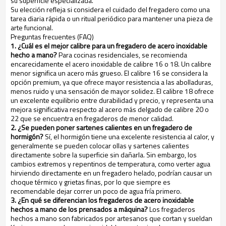
su superficie especializada.
Su elección refleja si considera el cuidado del fregadero como una
tarea diaria rápida o un ritual periódico para mantener una pieza de
arte funcional.
Preguntas frecuentes (FAQ)
1. ¿Cuál es el mejor calibre para un fregadero de acero inoxidable
hecho a mano?
Para cocinas residenciales, se recomienda
encarecidamente el acero inoxidable de calibre 16 o 18. Un calibre
menor significa un acero más grueso. El calibre 16 se considera la
opción premium, ya que ofrece mayor resistencia a las abolladuras,
menos ruido y una sensación de mayor solidez. El calibre 18 ofrece
un excelente equilibrio entre durabilidad y precio, y representa una
mejora significativa respecto al acero más delgado de calibre 20 o
22 que se encuentra en fregaderos de menor calidad.
2. ¿Se pueden poner sartenes calientes en un fregadero de
hormigón?
Sí, el hormigón tiene una excelente resistencia al calor, y
generalmente se pueden colocar ollas y sartenes calientes
directamente sobre la superficie sin dañarla. Sin embargo, los
cambios extremos y repentinos de temperatura, como verter agua
hirviendo directamente en un fregadero helado, podrían causar un
choque térmico y grietas finas, por lo que siempre es
recomendable dejar correr un poco de agua fría primero.
3. ¿En qué se diferencian los fregaderos de acero inoxidable
hechos a mano de los prensados a máquina?
Los fregaderos
hechos a mano son fabricados por artesanos que cortan y sueldan