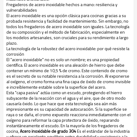
Fregaderos de acero inoxidable hechos a mano: resiliencia y
vulnerabilidades
El acero inoxidable es una opción clásica para cocinas gracias a su
probada resistencia y facilidad de mantenimiento. Sin embargo, no
todos los fregaderos de acero inoxidable son iguales. La tecnología
de su composición y el método de fabricación, especialmente en
los modelos artesanales, son cruciales para su rendimiento a largo
plazo.
La tecnología de la robustez del acero inoxidable: por qué resiste la
corrosión
El "acero inoxidable" no es solo un nombre; es una propiedad
científica. El acero inoxidable es una aleación de hierro que debe
contener un mínimo de 10,5 % de cromo. Este contenido de cromo
es el secreto de su notable resistencia a la corrosión. Al exponerse
al oxígeno, el cromo forma una fina capa de óxido de cromo invisible
e increíblemente estable sobre la superficie del acero.
Esta "capa pasiva" actúa como un escudo, protegiendo el hierro
subyacente de la reacción con el agua y el aire, que de otro modo
causaría óxido. Lo que hace que esta tecnología sea aún más
impresionante es su capacidad de autocuración. Si la superficie se
raya o se daña, el cromo expuesto reacciona inmediatamente con el
oxígeno para reformar la capa protectora de óxido, reparando
instantáneamente el escudo. En la mayoría de los fregaderos de
cocina,
Acero inoxidable de grado 304
Es el estándar de la industria
y ofrece un excelente equilibrio entre durabilidad y resistencia a la