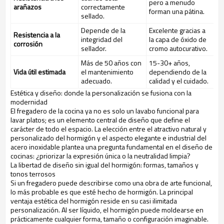
pero a menudo
arañazos
correctamente
forman una pátina.
sellado.
Depende de la
Excelente gracias a
Resistencia a la
integridad del
la capa de óxido de
corrosión
sellador.
cromo autocurativo.
Más de 50 años con
15-30+ años,
Vida útil estimada
el mantenimiento
dependiendo de la
adecuado.
calidad y el cuidado.
Estética y diseño: donde la personalización se fusiona con la
modernidad
El fregadero de la cocina ya no es solo un lavabo funcional para
lavar platos; es un elemento central de diseño que define el
carácter de todo el espacio. La elección entre el atractivo natural y
personalizado del hormigón y el aspecto elegante e industrial del
acero inoxidable plantea una pregunta fundamental en el diseño de
cocinas: ¿priorizar la expresión única o la neutralidad limpia?
La libertad de diseño sin igual del hormigón: formas, tamaños y
tonos terrosos
Si un fregadero puede describirse como una obra de arte funcional,
lo más probable es que esté hecho de hormigón. La principal
ventaja estética del hormigón reside en su casi ilimitada
personalización. Al ser líquido, el hormigón puede moldearse en
prácticamente cualquier forma, tamaño o configuración imaginable.