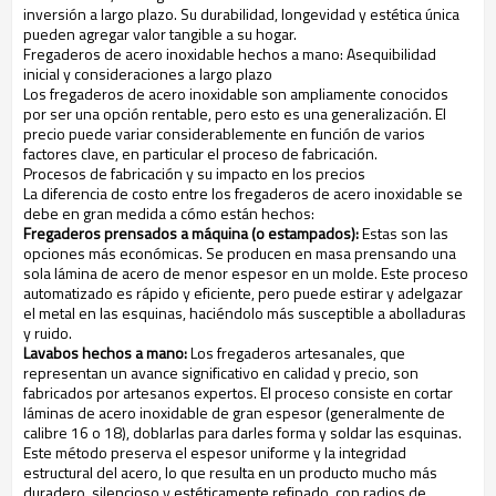
inversión a largo plazo. Su durabilidad, longevidad y estética única
pueden agregar valor tangible a su hogar.
Fregaderos de acero inoxidable hechos a mano: Asequibilidad
inicial y consideraciones a largo plazo
Los fregaderos de acero inoxidable son ampliamente conocidos
por ser una opción rentable, pero esto es una generalización. El
precio puede variar considerablemente en función de varios
factores clave, en particular el proceso de fabricación.
Procesos de fabricación y su impacto en los precios
La diferencia de costo entre los fregaderos de acero inoxidable se
debe en gran medida a cómo están hechos:
Fregaderos prensados a máquina (o estampados):
Estas son las
opciones más económicas. Se producen en masa prensando una
sola lámina de acero de menor espesor en un molde. Este proceso
automatizado es rápido y eficiente, pero puede estirar y adelgazar
el metal en las esquinas, haciéndolo más susceptible a abolladuras
y ruido.
Lavabos hechos a mano:
Los fregaderos artesanales, que
representan un avance significativo en calidad y precio, son
fabricados por artesanos expertos. El proceso consiste en cortar
láminas de acero inoxidable de gran espesor (generalmente de
calibre 16 o 18), doblarlas para darles forma y soldar las esquinas.
Este método preserva el espesor uniforme y la integridad
estructural del acero, lo que resulta en un producto mucho más
duradero, silencioso y estéticamente refinado, con radios de