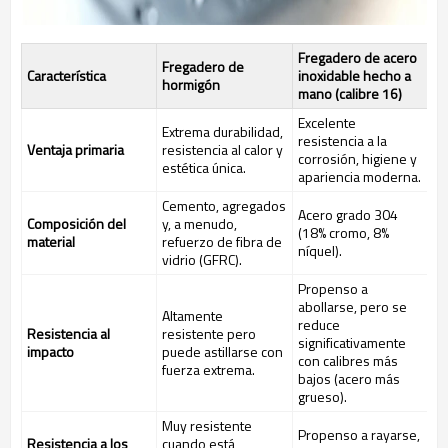
Fregadero de acero
Fregadero de
Característica
inoxidable hecho a
hormigón
mano (calibre 16)
Excelente
Extrema durabilidad,
resistencia a la
Ventaja primaria
resistencia al calor y
corrosión, higiene y
estética única.
apariencia moderna.
Cemento, agregados
Acero grado 304
Composición del
y, a menudo,
(18% cromo, 8%
material
refuerzo de fibra de
níquel).
vidrio (GFRC).
Propenso a
abollarse, pero se
Altamente
reduce
Resistencia al
resistente pero
significativamente
impacto
puede astillarse con
con calibres más
fuerza extrema.
bajos (acero más
grueso).
Muy resistente
Propenso a rayarse,
Resistencia a los
cuando está