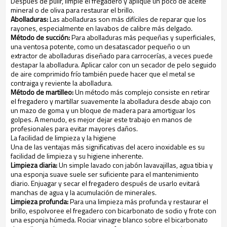
Después de pulir, limpie el fregadero y aplique un poco de aceite
mineral o de oliva para restaurar el brillo.
Abolladuras:
Las abolladuras son más difíciles de reparar que los
rayones, especialmente en lavabos de calibre más delgado.
Método de succión:
Para abolladuras más pequeñas y superficiales,
una ventosa potente, como un desatascador pequeño o un
extractor de abolladuras diseñado para carrocerías, a veces puede
destapar la abolladura. Aplicar calor con un secador de pelo seguido
de aire comprimido frío también puede hacer que el metal se
contraiga y reviente la abolladura.
Método de martilleo:
Un método más complejo consiste en retirar
el fregadero y martillar suavemente la abolladura desde abajo con
un mazo de goma y un bloque de madera para amortiguar los
golpes. A menudo, es mejor dejar este trabajo en manos de
profesionales para evitar mayores daños.
La facilidad de limpieza y la higiene
Una de las ventajas más significativas del acero inoxidable es su
facilidad de limpieza y su higiene inherente.
Limpieza diaria:
Un simple lavado con jabón lavavajillas, agua tibia y
una esponja suave suele ser suficiente para el mantenimiento
diario. Enjuagar y secar el fregadero después de usarlo evitará
manchas de agua y la acumulación de minerales.
Limpieza profunda:
Para una limpieza más profunda y restaurar el
brillo, espolvoree el fregadero con bicarbonato de sodio y frote con
una esponja húmeda. Rociar vinagre blanco sobre el bicarbonato