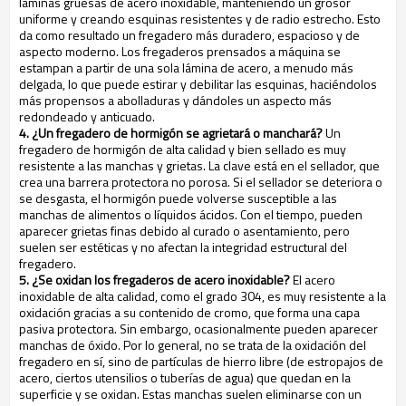
láminas gruesas de acero inoxidable, manteniendo un grosor
uniforme y creando esquinas resistentes y de radio estrecho. Esto
da como resultado un fregadero más duradero, espacioso y de
aspecto moderno. Los fregaderos prensados a máquina se
estampan a partir de una sola lámina de acero, a menudo más
delgada, lo que puede estirar y debilitar las esquinas, haciéndolos
más propensos a abolladuras y dándoles un aspecto más
redondeado y anticuado.
4. ¿Un fregadero de hormigón se agrietará o manchará?
Un
fregadero de hormigón de alta calidad y bien sellado es muy
resistente a las manchas y grietas. La clave está en el sellador, que
crea una barrera protectora no porosa. Si el sellador se deteriora o
se desgasta, el hormigón puede volverse susceptible a las
manchas de alimentos o líquidos ácidos. Con el tiempo, pueden
aparecer grietas finas debido al curado o asentamiento, pero
suelen ser estéticas y no afectan la integridad estructural del
fregadero.
5. ¿Se oxidan los fregaderos de acero inoxidable?
El acero
inoxidable de alta calidad, como el grado 304, es muy resistente a la
oxidación gracias a su contenido de cromo, que forma una capa
pasiva protectora. Sin embargo, ocasionalmente pueden aparecer
manchas de óxido. Por lo general, no se trata de la oxidación del
fregadero en sí, sino de partículas de hierro libre (de estropajos de
acero, ciertos utensilios o tuberías de agua) que quedan en la
superficie y se oxidan. Estas manchas suelen eliminarse con un