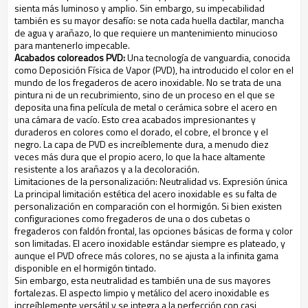
sienta más luminoso y amplio. Sin embargo, su impecabilidad
también es su mayor desafío: se nota cada huella dactilar, mancha
de agua y arañazo, lo que requiere un mantenimiento minucioso
para mantenerlo impecable.
Acabados coloreados PVD:
Una tecnología de vanguardia, conocida
como Deposición Física de Vapor (PVD), ha introducido el color en el
mundo de los fregaderos de acero inoxidable. No se trata de una
pintura ni de un recubrimiento, sino de un proceso en el que se
deposita una fina película de metal o cerámica sobre el acero en
una cámara de vacío. Esto crea acabados impresionantes y
duraderos en colores como el dorado, el cobre, el bronce y el
negro. La capa de PVD es increíblemente dura, a menudo diez
veces más dura que el propio acero, lo que la hace altamente
resistente a los arañazos y a la decoloración.
Limitaciones de la personalización: Neutralidad vs. Expresión única
La principal limitación estética del acero inoxidable es su falta de
personalización en comparación con el hormigón. Si bien existen
configuraciones como fregaderos de una o dos cubetas o
fregaderos con faldón frontal, las opciones básicas de forma y color
son limitadas. El acero inoxidable estándar siempre es plateado, y
aunque el PVD ofrece más colores, no se ajusta a la infinita gama
disponible en el hormigón tintado.
Sin embargo, esta neutralidad es también una de sus mayores
fortalezas. El aspecto limpio y metálico del acero inoxidable es
increíblemente versátil y se integra a la perfección con casi