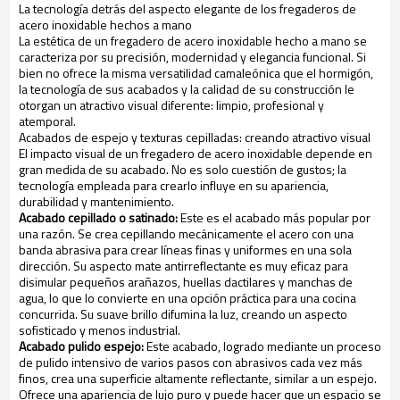
La tecnología detrás del aspecto elegante de los fregaderos de
acero inoxidable hechos a mano
La estética de un fregadero de acero inoxidable hecho a mano se
caracteriza por su precisión, modernidad y elegancia funcional. Si
bien no ofrece la misma versatilidad camaleónica que el hormigón,
la tecnología de sus acabados y la calidad de su construcción le
otorgan un atractivo visual diferente: limpio, profesional y
atemporal.
Acabados de espejo y texturas cepilladas: creando atractivo visual
El impacto visual de un fregadero de acero inoxidable depende en
gran medida de su acabado. No es solo cuestión de gustos; la
tecnología empleada para crearlo influye en su apariencia,
durabilidad y mantenimiento.
Acabado cepillado o satinado:
Este es el acabado más popular por
una razón. Se crea cepillando mecánicamente el acero con una
banda abrasiva para crear líneas finas y uniformes en una sola
dirección. Su aspecto mate antirreflectante es muy eficaz para
disimular pequeños arañazos, huellas dactilares y manchas de
agua, lo que lo convierte en una opción práctica para una cocina
concurrida. Su suave brillo difumina la luz, creando un aspecto
sofisticado y menos industrial.
Acabado pulido espejo:
Este acabado, logrado mediante un proceso
de pulido intensivo de varios pasos con abrasivos cada vez más
finos, crea una superficie altamente reflectante, similar a un espejo.
Ofrece una apariencia de lujo puro y puede hacer que un espacio se