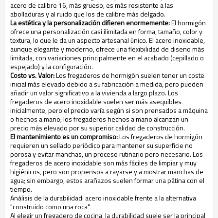
acero de calibre 16, más grueso, es más resistente a las
abolladuras y al ruido que los de calibre más delgado.
La estética y la personalización difieren enormemente:
El hormigón
ofrece una personalización casi ilimitada en forma, tamaño, color y
textura, lo que le da un aspecto artesanal único. El acero inoxidable,
aunque elegante y moderno, ofrece una flexibilidad de diseño más
limitada, con variaciones principalmente en el acabado (cepillado o
espejado) y la configuración.
Costo vs. Valor:
Los fregaderos de hormigón suelen tener un coste
inicial más elevado debido a su fabricación a medida, pero pueden
añadir un valor significativo a la vivienda a largo plazo. Los
fregaderos de acero inoxidable suelen ser más asequibles
inicialmente, pero el precio varía según si son prensados a máquina
o hechos a mano; los fregaderos hechos a mano alcanzan un
precio más elevado por su superior calidad de construcción.
El mantenimiento es un compromiso:
Los fregaderos de hormigón
requieren un sellado periódico para mantener su superficie no
porosa y evitar manchas, un proceso rutinario pero necesario. Los
fregaderos de acero inoxidable son más fáciles de limpiar y muy
higiénicos, pero son propensos a rayarse y a mostrar manchas de
agua; sin embargo, estos arañazos suelen formar una pátina con el
tiempo.
Análisis de la durabilidad: acero inoxidable frente a la alternativa
"construido como una roca"
Al elegir un fregadero de cocina, la durabilidad suele ser la principal