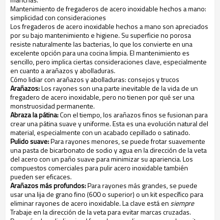
Mantenimiento de fregaderos de acero inoxidable hechos a mano:
simplicidad con consideraciones
Los fregaderos de acero inoxidable hechos a mano son apreciados
por su bajo mantenimiento e higiene. Su superficie no porosa
resiste naturalmente las bacterias, lo que los convierte en una
excelente opción para una cocina limpia. El mantenimiento es
sencillo, pero implica ciertas consideraciones clave, especialmente
en cuanto a arañazos y abolladuras.
Cómo lidiar con arañazos y abolladuras: consejos y trucos
Arañazos:
Los rayones son una parte inevitable de la vida de un
fregadero de acero inoxidable, pero no tienen por qué ser una
monstruosidad permanente.
Abraza la pátina:
Con el tiempo, los arañazos finos se fusionan para
crear una pátina suave y uniforme. Esta es una evolución natural del
material, especialmente con un acabado cepillado o satinado.
Pulido suave:
Para rayones menores, se puede frotar suavemente
una pasta de bicarbonato de sodio y agua en la dirección de la veta
del acero con un paño suave para minimizar su apariencia. Los
compuestos comerciales para pulir acero inoxidable también
pueden ser eficaces.
Arañazos más profundos:
Para rayones más grandes, se puede
usar una lija de grano fino (600 o superior) o un kit específico para
eliminar rayones de acero inoxidable. La clave está en
siempre
Trabaje en la dirección de la veta para evitar marcas cruzadas.