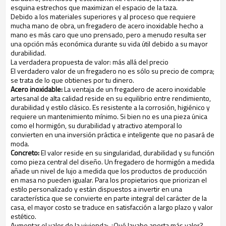
esquina estrechos que maximizan el espacio de la taza.
Debido a los materiales superiores y al proceso que requiere
mucha mano de obra, un fregadero de acero inoxidable hecho a
mano es más caro que uno prensado, pero a menudo resulta ser
una opción más económica durante su vida útil debido a su mayor
durabilidad.
La verdadera propuesta de valor: más allá del precio
El verdadero valor de un fregadero no es sólo su precio de compra;
se trata de lo que obtienes por tu dinero.
Acero inoxidable:
La ventaja de un fregadero de acero inoxidable
artesanal de alta calidad reside en su equilibrio entre rendimiento,
durabilidad y estilo clásico. Es resistente a la corrosión, higiénico y
requiere un mantenimiento mínimo. Si bien no es una pieza única
como el hormigón, su durabilidad y atractivo atemporal lo
convierten en una inversión práctica e inteligente que no pasará de
moda.
Concreto:
El valor reside en su singularidad, durabilidad y su función
como pieza central del diseño. Un fregadero de hormigón a medida
añade un nivel de lujo a medida que los productos de producción
en masa no pueden igualar. Para los propietarios que priorizan el
estilo personalizado y están dispuestos a invertir en una
característica que se convierte en parte integral del carácter de la
casa, el mayor costo se traduce en satisfacción a largo plazo y valor
estético.
Aumentar el valor de la vivienda: ¿Qué lavabo aporta más valor?