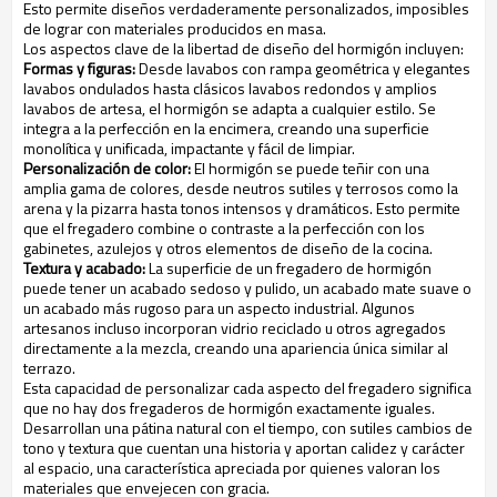
Esto permite diseños verdaderamente personalizados, imposibles
de lograr con materiales producidos en masa.
Los aspectos clave de la libertad de diseño del hormigón incluyen:
Formas y figuras:
Desde lavabos con rampa geométrica y elegantes
lavabos ondulados hasta clásicos lavabos redondos y amplios
lavabos de artesa, el hormigón se adapta a cualquier estilo. Se
integra a la perfección en la encimera, creando una superficie
monolítica y unificada, impactante y fácil de limpiar.
Personalización de color:
El hormigón se puede teñir con una
amplia gama de colores, desde neutros sutiles y terrosos como la
arena y la pizarra hasta tonos intensos y dramáticos. Esto permite
que el fregadero combine o contraste a la perfección con los
gabinetes, azulejos y otros elementos de diseño de la cocina.
Textura y acabado:
La superficie de un fregadero de hormigón
puede tener un acabado sedoso y pulido, un acabado mate suave o
un acabado más rugoso para un aspecto industrial. Algunos
artesanos incluso incorporan vidrio reciclado u otros agregados
directamente a la mezcla, creando una apariencia única similar al
terrazo.
Esta capacidad de personalizar cada aspecto del fregadero significa
que no hay dos fregaderos de hormigón exactamente iguales.
Desarrollan una pátina natural con el tiempo, con sutiles cambios de
tono y textura que cuentan una historia y aportan calidez y carácter
al espacio, una característica apreciada por quienes valoran los
materiales que envejecen con gracia.