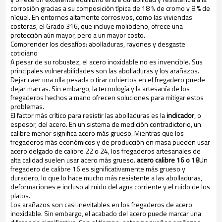
corrosión gracias a su composición típica de 18 % de cromo y 8 % de
níquel. En entornos altamente corrosivos, como las viviendas
costeras, el Grado 316, que incluye molibdeno, ofrece una
protección aún mayor, pero a un mayor costo.
Comprender los desafíos: abolladuras, rayones y desgaste
cotidiano
A pesar de su robustez, el acero inoxidable no es invencible. Sus
principales vulnerabilidades son las abolladuras y los arañazos.
Dejar caer una olla pesada o tirar cubiertos en el fregadero puede
dejar marcas. Sin embargo, la tecnología y la artesanía de los
fregaderos hechos a mano ofrecen soluciones para mitigar estos
problemas.
El factor más crítico para resistir las abolladuras es la
indicador
, o
espesor, del acero. En un sistema de medición contradictorio, un
calibre menor significa acero más grueso. Mientras que los
fregaderos más económicos y de producción en masa pueden usar
acero delgado de calibre 22 o 24, los fregaderos artesanales de
alta calidad suelen usar acero más grueso.
acero calibre 16 o 18
Un
fregadero de calibre 16 es significativamente más grueso y
duradero, lo que lo hace mucho más resistente a las abolladuras,
deformaciones e incluso al ruido del agua corriente y el ruido de los
platos.
Los arañazos son casi inevitables en los fregaderos de acero
inoxidable. Sin embargo, el acabado del acero puede marcar una