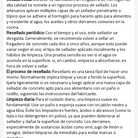
alta calidad se somete a un riguroso proceso de sellado. Los
artesanos aplican múltiples capas de un sellador penetrante o
tópico que se adhiere al hormigón para hacerlo apto para alimentos
y resistente al agua, los aceites y otros derrames comunes en la
cocina.
Resellado periódico:
Con el tiempo y el uso, este sellador se
desgasta. Generalmente, se recomienda volver a sellar un
fregadero de concreto cada dos a cinco años, aunque esto puede
variar según el uso, el tipo de sellador aplicado inicialmente y los
hábitos de limpieza. Una prueba sencilla es ver si el agua se
acumula en la superficie; si, en cambio, empieza a absorberse, es
hora de volver a sellar.
El proceso de resellado:
Resellarlo es una tarea fácil de hacer uno
mismo. Normalmente implica limpiar y secar a fondo la superficie,
lijarla ligeramente si es necesario y luego aplicar una nueva capa de
sellador de concreto apto para uso alimentario con un paño o
rodillo, siguiendo las instrucciones del fabricante.
Limpieza diaria:
Para el cuidado diario, una limpieza suave es
fundamental. Use un paño o esponja suave con un jabón neutro y
agua tibia. Evite los limpiadores fuertes, ácidos o abrasivos (como la
lejía o los detergentes en polvo), ya que pueden deteriorar el
sellador y dañar la superficie de concreto. Los derrames,
especialmente de sustancias ácidas como vino, jugo de limón o
vinagre, deben limpiarse de inmediato para evitar marcas o
manchas.