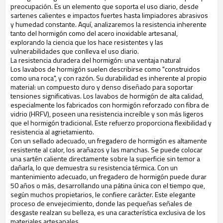
preocupación. Es un elemento que soporta el uso diario, desde
sartenes calientes e impactos fuertes hasta limpiadores abrasivos
y humedad constante. Aquí, analizaremos la resistencia inherente
tanto del hormigón como del acero inoxidable artesanal,
explorando la ciencia que los hace resistentes y las
vulnerabilidades que conlleva el uso diario.
La resistencia duradera del hormigón: una ventaja natural
Los lavabos de hormigón suelen describirse como "construidos
como una roca", y con razón. Su durabilidad es inherente al propio
material: un compuesto duro y denso diseñado para soportar
tensiones significativas. Los lavabos de hormigón de alta calidad,
especialmente los fabricados con hormigón reforzado con fibra de
vidrio (HRFV), poseen una resistencia increíble y son más ligeros
que el hormigón tradicional. Este refuerzo proporciona flexibilidad y
resistencia al agrietamiento.
Con un sellado adecuado, un fregadero de hormigón es altamente
resistente al calor, los arañazos y las manchas. Se puede colocar
una sartén caliente directamente sobre la superficie sin temor a
dañarla, lo que demuestra su resistencia térmica. Con un
mantenimiento adecuado, un fregadero de hormigón puede durar
50 años o más, desarrollando una pátina única con el tiempo que,
según muchos propietarios, le confiere carácter. Este elegante
proceso de envejecimiento, donde las pequeñas señales de
desgaste realzan su belleza, es una característica exclusiva de los
materiales artesanales.