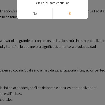
clic en 'sí' para continuar
nación precisos y ubicaciones estratégicas del desagüe que facilitan
No
Si
 necesario para secarlo o limpiarlo.
 lavar ollas grandes o conjuntos de lavabos múltiples para realizar
ad y tamaño, lo que mejora significativamente la productividad.
da en su cocina. Su diseño a medida garantiza una integración perfe
istintos acabados, perfiles de borde y detalles personalizados:
s estilísticas.
cionales.