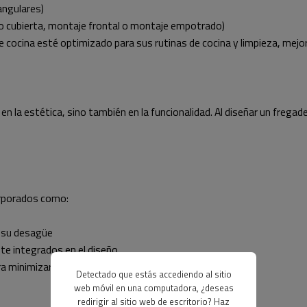
angulares)
o cubierta, montaje frontal o montaje empotrado)
cocina esté optimizado para sus rutinas de cocina y limpieza, mejoran
en la estética, sino también en la funcionalidad. Al diseñar un freg
orporados como:
e su desagüe
te integrados en el diseño.
a minimizar el ruido durante el funcionamiento.
Detectado que estás accediendo al sitio
web móvil en una computadora, ¿deseas
redirigir al sitio web de escritorio? Haz