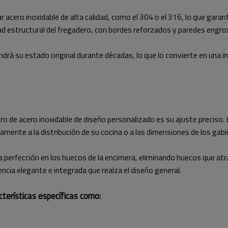
 acero inoxidable de alta calidad, como el 304 o el 316, lo que garant
ad estructural del fregadero, con bordes reforzados y paredes engros
á su estado original durante décadas, lo que lo convierte en una inv
ro de acero inoxidable de diseño personalizado es su ajuste preciso
mente a la distribución de su cocina o a las dimensiones de los gabi
a perfección en los huecos de la encimera, eliminando huecos que at
encia elegante e integrada que realza el diseño general.
cterísticas específicas como: