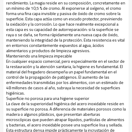
rendimiento. La magia reside en su composición, concretamente en
un mínimo de 10,5 % de cromo. Al exponerse al oxígeno, el cromo
forma una fina capa invisible y pasiva de óxido de cromo sobre la
superficie. Esta capa actúa como un escudo protector, previniendo
la oxidación y la corrosión. Lo que hace realmente excepcional a
esta capa es su capacidad de autorreparación: si la superficie se
raya o se daña, se forma rápidamente una nueva capa de óxido,
manteniendo la integridad de la protección. Esta resistencia es vital
en entornos constantemente expuestos al agua, ácidos
alimentarios y productos de limpieza agresivos.
Manteniendo una limpieza impecable
En cualquier espacio comercial, pero especialmente en el sector de
la restauración y la atención sanitaria, la higiene es fundamental. El
material del fregadero desempeña un papel fundamental en el
control de la propagación de patógenos. El aumento de las
enfermedades transmitidas por los alimentos, con un estimado de
48 millones de casos al año, subraya la necesidad de superficies
higiénicas.
Superficie no porosa para una higiene superior
La clave de la superioridad higiénica del acero inoxidable reside en
su superficie no porosa. A diferencia de materiales porosos como la
madera o algunos plásticos, que presentan aberturas
microscópicas que pueden atrapar líquidos, partículas de alimentos
y bacterias, el acero inoxidable posee una superficie lisa y sellada.
Esta estructura densa impide prácticamente la incrustación de