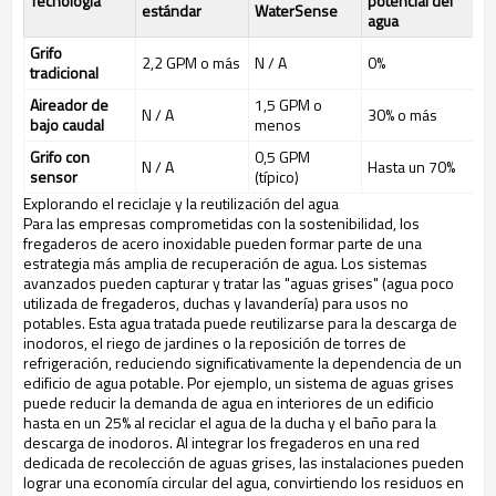
Tecnología
potencial del
estándar
WaterSense
agua
Grifo
2,2 GPM o más
N / A
0%
tradicional
Aireador de
1,5 GPM o
N / A
30% o más
bajo caudal
menos
Grifo con
0,5 GPM
N / A
Hasta un 70%
sensor
(típico)
Explorando el reciclaje y la reutilización del agua
Para las empresas comprometidas con la sostenibilidad, los
fregaderos de acero inoxidable pueden formar parte de una
estrategia más amplia de recuperación de agua. Los sistemas
avanzados pueden capturar y tratar las "aguas grises" (agua poco
utilizada de fregaderos, duchas y lavandería) para usos no
potables. Esta agua tratada puede reutilizarse para la descarga de
inodoros, el riego de jardines o la reposición de torres de
refrigeración, reduciendo significativamente la dependencia de un
edificio de agua potable. Por ejemplo, un sistema de aguas grises
puede reducir la demanda de agua en interiores de un edificio
hasta en un 25% al reciclar el agua de la ducha y el baño para la
descarga de inodoros. Al integrar los fregaderos en una red
dedicada de recolección de aguas grises, las instalaciones pueden
lograr una economía circular del agua, convirtiendo los residuos en