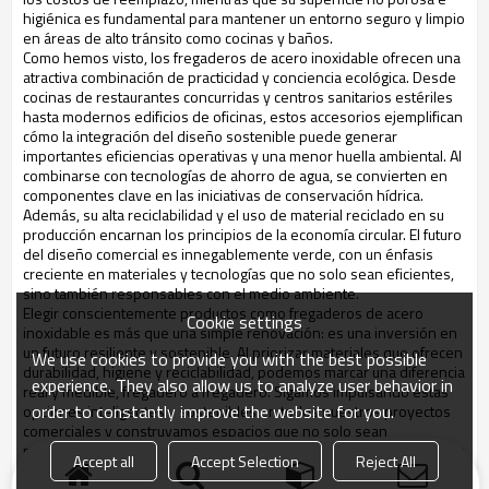
higiénica es fundamental para mantener un entorno seguro y limpio
en áreas de alto tránsito como cocinas y baños.
Como hemos visto, los fregaderos de acero inoxidable ofrecen una
atractiva combinación de practicidad y conciencia ecológica. Desde
cocinas de restaurantes concurridas y centros sanitarios estériles
hasta modernos edificios de oficinas, estos accesorios ejemplifican
cómo la integración del diseño sostenible puede generar
importantes eficiencias operativas y una menor huella ambiental. Al
combinarse con tecnologías de ahorro de agua, se convierten en
componentes clave en las iniciativas de conservación hídrica.
Además, su alta reciclabilidad y el uso de material reciclado en su
producción encarnan los principios de la economía circular. El futuro
del diseño comercial es innegablemente verde, con un énfasis
creciente en materiales y tecnologías que no solo sean eficientes,
sino también responsables con el medio ambiente.
Elegir conscientemente productos como fregaderos de acero
Cookie settings
inoxidable es más que una simple renovación: es una inversión en
un futuro resiliente y sostenible. Al priorizar materiales que ofrecen
We use cookies to provide you with the best possible
durabilidad, higiene y reciclabilidad, podemos marcar una diferencia
experience. They also allow us to analyze user behavior in
real y medible, fregadero a fregadero. Sigamos impulsando estas
order to constantly improve the website for you.
opciones inteligentes y sostenibles en todos nuestros proyectos
comerciales y construyamos espacios que no solo sean
productivos y rentables, sino también saludables para las personas
Accept all
Accept Selection
Reject All
y el planeta.