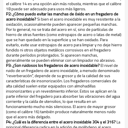
el calibre 14 es una opción aún más robusta, mientras que el calibre
18 puede ser adecuado para usos más ligeros.
P2: ¿Cómo puedo evitar las manchas de óxido en un fregadero de
acero inoxidable?
Si bien el acero inoxidable es muy resistente a la
oxidación, ocasionalmente pueden aparecer pequeñas manchas.
Por lo general, no se trata del acero en sí, sino de partículas de
hierro de otras fuentes (como estropajos de acero o latas de metal)
que se han quedado en la superficie y se han oxidado. Para
evitarlo, evite usar estropajos de acero para limpiar y no deje hierro
fundido ni otros objetos metálicos corrosivos en el fregadero
durante períodos prolongados. Si aparecen manchas,
generalmente se pueden eliminar con un limpiador no abrasivo.
P3: ¿Son ruidosos los fregaderos de acero inoxidable?
El nivel de
ruido de un fregadero de acero inoxidable, a menudo denominado
"reverberación", depende de su grosor y de la calidad de sus
características de insonorización. Los fregaderos comerciales de
alta calidad suelen estar equipados con almohadillas
insonorizantes y un revestimiento inferior. Estos se aplican en la
parte inferior del fregadero para absorber las vibraciones del agua
corriente y la caída de utensilios, lo que resulta en un
funcionamiento mucho más silencioso. El acero de mayor grosor
(como el calibre 16) también produce naturalmente menos ruido
que el acero más delgado.
P4: ¿Cuál es la diferencia entre el acero inoxidable 304 y el 316?
La
principal diferencia radica en la adición de molibdeno al acero