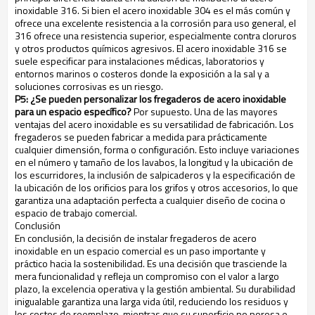
inoxidable 316. Si bien el acero inoxidable 304 es el más común y
ofrece una excelente resistencia a la corrosión para uso general, el
316 ofrece una resistencia superior, especialmente contra cloruros
y otros productos químicos agresivos. El acero inoxidable 316 se
suele especificar para instalaciones médicas, laboratorios y
entornos marinos o costeros donde la exposición a la sal y a
soluciones corrosivas es un riesgo.
P5: ¿Se pueden personalizar los fregaderos de acero inoxidable
para un espacio específico?
Por supuesto. Una de las mayores
ventajas del acero inoxidable es su versatilidad de fabricación. Los
fregaderos se pueden fabricar a medida para prácticamente
cualquier dimensión, forma o configuración. Esto incluye variaciones
en el número y tamaño de los lavabos, la longitud y la ubicación de
los escurridores, la inclusión de salpicaderos y la especificación de
la ubicación de los orificios para los grifos y otros accesorios, lo que
garantiza una adaptación perfecta a cualquier diseño de cocina o
espacio de trabajo comercial.
Conclusión
En conclusión, la decisión de instalar fregaderos de acero
inoxidable en un espacio comercial es un paso importante y
práctico hacia la sostenibilidad. Es una decisión que trasciende la
mera funcionalidad y refleja un compromiso con el valor a largo
plazo, la excelencia operativa y la gestión ambiental. Su durabilidad
inigualable garantiza una larga vida útil, reduciendo los residuos y
los costos de reemplazo, mientras que su superficie no porosa e