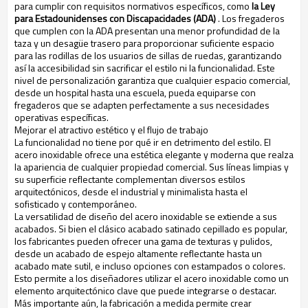
para cumplir con requisitos normativos específicos, como
la Ley
para Estadounidenses con Discapacidades (ADA)
. Los fregaderos
que cumplen con la ADA presentan una menor profundidad de la
taza y un desagüe trasero para proporcionar suficiente espacio
para las rodillas de los usuarios de sillas de ruedas, garantizando
así la accesibilidad sin sacrificar el estilo ni la funcionalidad. Este
nivel de personalización garantiza que cualquier espacio comercial,
desde un hospital hasta una escuela, pueda equiparse con
fregaderos que se adapten perfectamente a sus necesidades
operativas específicas.
Mejorar el atractivo estético y el flujo de trabajo
La funcionalidad no tiene por qué ir en detrimento del estilo. El
acero inoxidable ofrece una estética elegante y moderna que realza
la apariencia de cualquier propiedad comercial. Sus líneas limpias y
su superficie reflectante complementan diversos estilos
arquitectónicos, desde el industrial y minimalista hasta el
sofisticado y contemporáneo.
La versatilidad de diseño del acero inoxidable se extiende a sus
acabados. Si bien el clásico acabado satinado cepillado es popular,
los fabricantes pueden ofrecer una gama de texturas y pulidos,
desde un acabado de espejo altamente reflectante hasta un
acabado mate sutil, e incluso opciones con estampados o colores.
Esto permite a los diseñadores utilizar el acero inoxidable como un
elemento arquitectónico clave que puede integrarse o destacar.
Más importante aún, la fabricación a medida permite crear