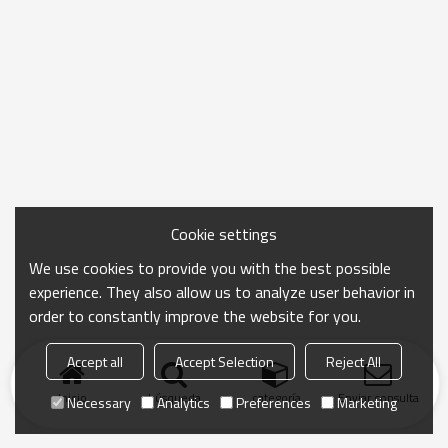
Cookie settings
We use cookies to provide you with the best possible
experience. They also allow us to analyze user behavior in
order to constantly improve the website for you.
Accept all
Accept Selection
Reject All
Inicio
búsqueda
categoría
Enviar consulta
Necessary
Analytics
Preferences
Marketing