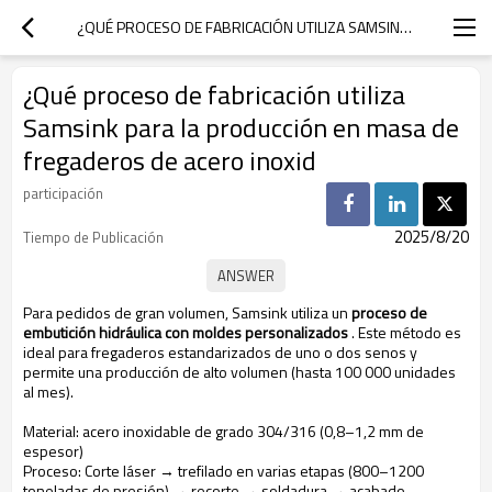
¿QUÉ PROCESO DE FABRICACIÓN UTILIZA SAMSINK PARA LA PRODUCCIÓN EN MASA DE FREGADEROS DE ACERO INOXID
¿Qué proceso de fabricación utiliza
Samsink para la producción en masa de
fregaderos de acero inoxid
participación
2025/8/20
Tiempo de Publicación
Para pedidos de gran volumen, Samsink utiliza un
proceso de
embutición hidráulica con moldes personalizados
. Este método es
ideal para fregaderos estandarizados de uno o dos senos y
permite una producción de alto volumen (hasta 100 000 unidades
al mes).
Material: acero inoxidable de grado 304/316 (0,8–1,2 mm de
espesor)
Proceso: Corte láser → trefilado en varias etapas (800–1200
toneladas de presión) → recorte → soldadura → acabado