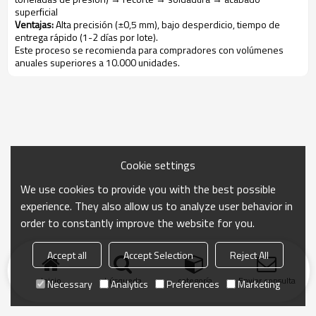
superficial
Ventajas:
Alta precisión (±0,5 mm), bajo desperdicio, tiempo de
entrega rápido (1-2 días por lote).
Este proceso se recomienda para compradores con volúmenes
anuales superiores a 10.000 unidades.
Cookie settings
We use cookies to provide you with the best possible
experience. They also allow us to analyze user behavior in
order to constantly improve the website for you.
Accept all
Accept Selection
Reject All
Inicio
búsqueda
categoría
Enviar consulta
Necessary
Analytics
Preferences
Marketing