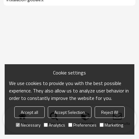
Cookie settings
We use cookies to provide you with the best possible
experience. They also allow us to analyze user behavior in
order to constantly improve the website for you.
Accept all
Accept Selection
Reject All
Inicio
búsqueda
categoría
Enviar consulta
Necessary
Analytics
Preferences
Marketing