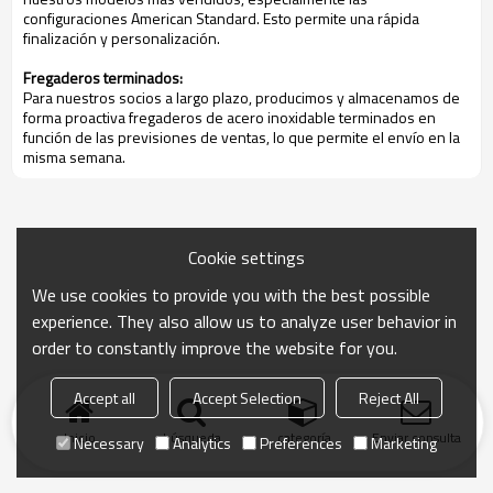
configuraciones American Standard. Esto permite una rápida
finalización y personalización.
Fregaderos terminados:
Para nuestros socios a largo plazo, producimos y almacenamos de
forma proactiva fregaderos de acero inoxidable terminados en
función de las previsiones de ventas, lo que permite el envío en la
misma semana.
Cookie settings
We use cookies to provide you with the best possible
experience. They also allow us to analyze user behavior in
order to constantly improve the website for you.
Accept all
Accept Selection
Reject All
Inicio
búsqueda
categoría
Enviar consulta
Necessary
Analytics
Preferences
Marketing