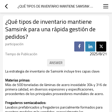
¿QUÉ TIPOS DE INVENTARIO MANTIENE SAMSINK PARA UNA RÁPIDA GESTIÓN DE PEDIDOS?
¿Qué tipos de inventario mantiene
Samsink para una rápida gestión de
pedidos?
participación
2025/8/21
Tiempo de Publicación
La estrategia de inventario de Samsink incluye tres capas clave:
Materias primas:
Más de 500 toneladas de láminas de acero inoxidable 304 y 316 de
primera calidad, en diversos espesores y especificaciones,
procedentes de los principales proveedores mundiales de acero.
Fregaderos semiacabados:
Lavabos prefabricados y fregaderos parcialmente formados para
nuestros modelos más vendidos, especialmente las