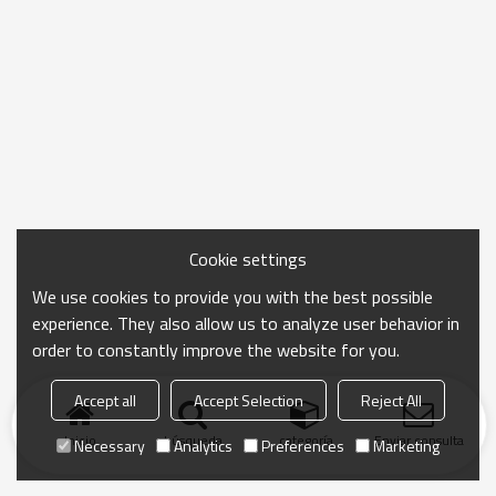
Cookie settings
We use cookies to provide you with the best possible
experience. They also allow us to analyze user behavior in
order to constantly improve the website for you.
Accept all
Accept Selection
Reject All
Inicio
búsqueda
categoría
Enviar consulta
Necessary
Analytics
Preferences
Marketing