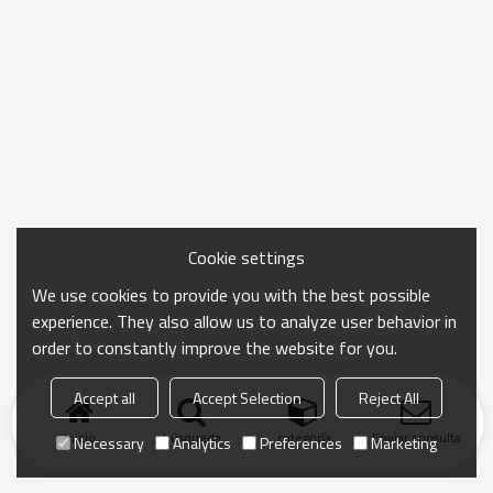
Cookie settings
We use cookies to provide you with the best possible
experience. They also allow us to analyze user behavior in
order to constantly improve the website for you.
Accept all
Accept Selection
Reject All
Inicio
búsqueda
categoría
Enviar consulta
Necessary
Analytics
Preferences
Marketing