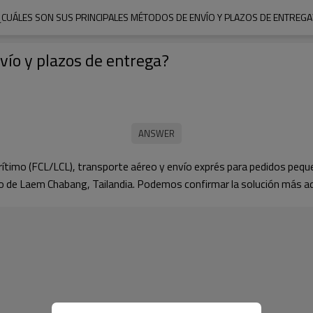
¿CUÁLES SON SUS PRINCIPALES MÉTODOS DE ENVÍO Y PLAZOS DE ENTREGA
vío y plazos de entrega?
ítimo (FCL/LCL), transporte aéreo y envío exprés para pedidos peq
 de Laem Chabang, Tailandia. Podemos confirmar la solución más a