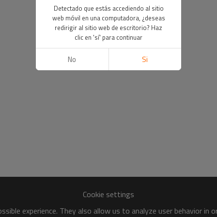
Detectado que estás accediendo al sitio
web móvil en una computadora, ¿deseas
redirigir al sitio web de escritorio? Haz
clic en 'sí' para continuar
No
Si
Cookie settings
sible experience. They also allow us to analyze user behavior in 