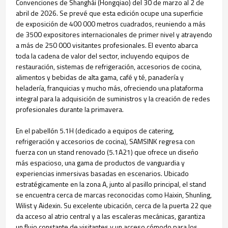
Convenciones de Shanghái (Hongqiao) del 30 de marzo al 2 de
abril de 2026. Se prevé que esta edición ocupe una superficie
de exposición de 400 000 metros cuadrados, reuniendo a más
de 3500 expositores internacionales de primer nivel y atrayendo
a más de 250 000 visitantes profesionales. El evento abarca
toda la cadena de valor del sector, incluyendo equipos de
restauración, sistemas de refrigeración, accesorios de cocina,
alimentos y bebidas de alta gama, café y té, panadería y
heladería, franquicias y mucho más, ofreciendo una plataforma
integral para la adquisición de suministros y la creación de redes
profesionales durante la primavera.
En el pabellón 5.1H (dedicado a equipos de catering,
refrigeración y accesorios de cocina), SAMSINK regresa con
fuerza con un stand renovado (5.1A21) que ofrece un diseño
más espacioso, una gama de productos de vanguardia y
experiencias inmersivas basadas en escenarios. Ubicado
estratégicamente en la zona A, junto al pasillo principal, el stand
se encuentra cerca de marcas reconocidas como Haixin, Shunling,
Wilist y Aidexin. Su excelente ubicación, cerca de la puerta 22 que
da acceso al atrio central y a las escaleras mecánicas, garantiza
un flujo constante de visitantes y un acceso cómodo para los