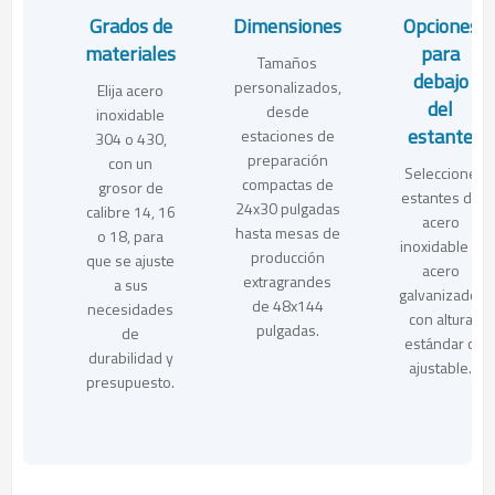
Grados de
Dimensiones
Opciones
materiales
para
Tamaños
debajo
personalizados,
Elija acero
del
desde
inoxidable
estante
estaciones de
304 o 430,
preparación
con un
Seleccione
compactas de
grosor de
estantes de
24x30 pulgadas
calibre 14, 16
acero
hasta mesas de
o 18, para
inoxidable o
producción
que se ajuste
acero
extragrandes
a sus
galvanizado,
de 48x144
necesidades
con altura
pulgadas.
de
estándar o
durabilidad y
ajustable.
presupuesto.