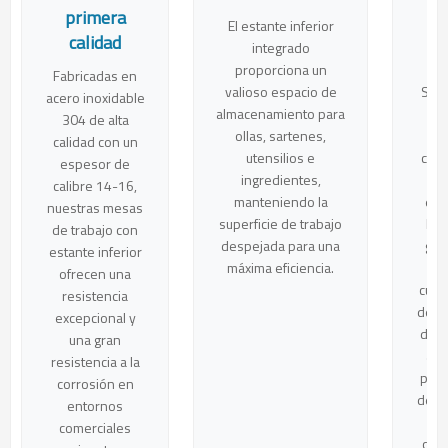
primera
El estante inferior
To
calidad
integrado
me
proporciona un
t
Fabricadas en
valioso espacio de
Sam
acero inoxidable
almacenamiento para
e
304 de alta
ollas, sartenes,
in
calidad con un
utensilios e
cum
espesor de
ingredientes,
calibre 14-16,
manteniendo la
est
nuestras mesas
superficie de trabajo
NSF
de trabajo con
despejada para una
gara
estante inferior
máxima eficiencia.
ofrecen una
cump
resistencia
de l
excepcional y
de s
una gran
ali
resistencia a la
para
corrosión en
de se
entornos
al
comerciales
come