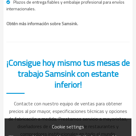
Plazos de entrega fiables y embalaje profesional para envíos
internacionales.
Obtén más información sobre Samsink.
¡Consigue hoy mismo tus mesas de
trabajo Samsink con estante
inferior!
Contacte con nuestro equipo de ventas para obtener
precios al por mayor, especificaciones técnicas y opciones
de fabricación a medida. Prestamos servicio a mayoristas,
diseñadores de cocinas, grupos de restaurantes y
Cookie settings
compradores institucionales en todo el mundo.