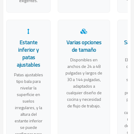
exigentes.
Estante
Varias opciones
Salp
inferior y
de tamaño
op
patas
Disponibles en
Elija
ajustables
anchos de 24 a 48
de p
pulgadas y largos de
c
Patas ajustables
30 a 144 pulgadas,
salp
tipo bala para
adaptados a
de
nivelar la
cualquier diseño de
pulg
superficie en
cocina y necesidad
prot
suelos
de flujo de trabajo.
pa
irregulares, y la
cumpl
altura del
nor
estante inferior
depa
se puede
de 
configurar para