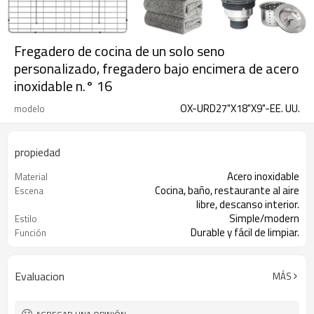
Fregadero de cocina de un solo seno
personalizado, fregadero bajo encimera de acero
inoxidable n.° 16
OX-URD27"X18"X9"-EE. UU.
modelo
propiedad
Acero inoxidable
Material
Cocina, baño, restaurante al aire
Escena
libre, descanso interior.
Simple/modern
Estilo
Durable y fácil de limpiar.
Función
27"X19"X10"
Tamaño
Evaluacion
MÁS