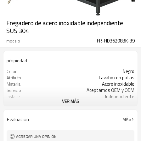
Fregadero de acero inoxidable independiente
SUS 304
FR-HD36208BK-39
modelo
propiedad
Negro
Color
Lavabo con patas
Atributo
Acero inoxidable
Material
Aceptamos OEM y ODM
Servicio
Independiente
Instalar
VER MÁS
Multifuncional
Atributo
Evaluacion
MÁS
AGREGAR UNA OPINIÓN