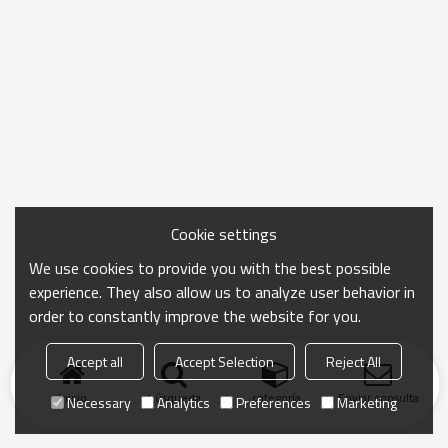
Cookie settings
We use cookies to provide you with the best possible
experience. They also allow us to analyze user behavior in
order to constantly improve the website for you.
Accept all
Accept Selection
Reject All
Inicio
búsqueda
categoría
Enviar consulta
Necessary
Analytics
Preferences
Marketing