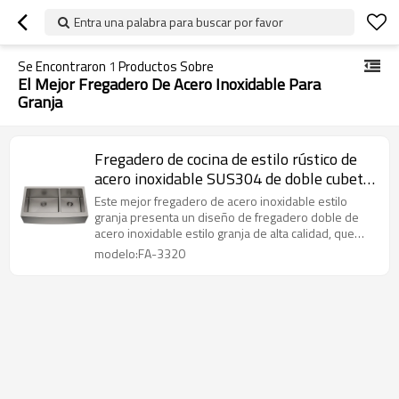
Entra una palabra para buscar por favor
Se Encontraron
1
Productos Sobre
El Mejor Fregadero De Acero Inoxidable Para
Granja
Fregadero de cocina de estilo rústico de
acero inoxidable SUS304 de doble cubeta,
calibre 16
Este mejor fregadero de acero inoxidable estilo
granja presenta un diseño de fregadero doble de
acero inoxidable estilo granja de alta calidad, que
combina estética con practicidad, lo que lo convierte
modelo:FA-3320
en una opción ideal de fregadero de delantal de
acero inoxidable.