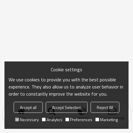
Cookie settings
We use cookies to provide you with the best possible
experience. They also allow us to analyze user behavior in
order to constantly improve the website for you.
Accept all
Accept Selection
Reject All
Inicio
búsqueda
categoría
Enviar consulta
Necessary
Analytics
Preferences
Marketing