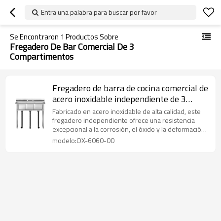
Entra una palabra para buscar por favor
Se Encontraron
1
Productos Sobre
Fregadero De Bar Comercial De 3
Compartimentos
Fregadero de barra de cocina comercial de
acero inoxidable independiente de 3
compartimentos
Fabricado en acero inoxidable de alta calidad, este
fregadero independiente ofrece una resistencia
excepcional a la corrosión, el óxido y la deformación,
garantizando una larga duración sin fugas ni
modelo:OX-6060-00
deformaciones. Su superficie lisa y fácil de limpiar
simplifica el mantenimiento, permitiéndole dedicar
más tiempo a lo que realmente importa.