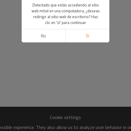
Detectado que estás accediendo al sitio
web móvil en una computadora, ¿deseas
redirigir al sitio web de escritorio? Haz
clic en 'sí' para continuar
No
Si
Cookie settings
sible experience. They also allow us to analyze user behavior in 