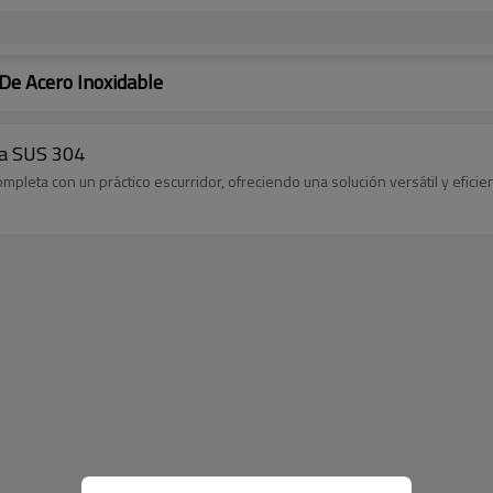
De Acero Inoxidable
ta SUS 304
pleta con un práctico escurridor, ofreciendo una solución versátil y eficien