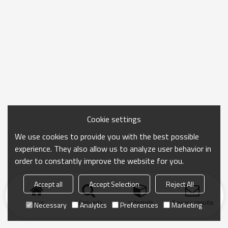
Cookie settings
We use cookies to provide you with the best possible
experience. They also allow us to analyze user behavior in
order to constantly improve the website for you.
Accept all
Accept Selection
Reject All
Inicio
búsqueda
categoría
Enviar consulta
Necessary
Analytics
Preferences
Marketing