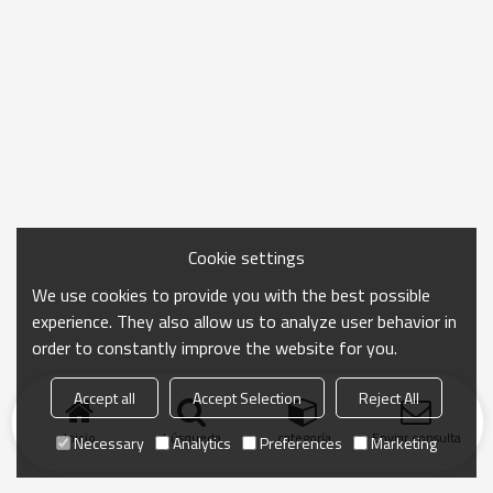
Cookie settings
We use cookies to provide you with the best possible
experience. They also allow us to analyze user behavior in
order to constantly improve the website for you.
Accept all
Accept Selection
Reject All
Inicio
búsqueda
categoría
Enviar consulta
Necessary
Analytics
Preferences
Marketing