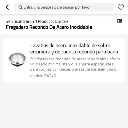
Entra una palabra para buscar por favor
Se Encontraron
1
Productos Sobre
Fregadero Redondo De Acero Inoxidable
Lavabos de acero inoxidable de sobre
encimera y de cuenco redondo para baño
El **fregadero redondo de acero inoxidable** ofrece
un diseño minimalista y que ahorra espacio, ideal
para cocinas compactas o áreas de bar, mientras que
los **fregaderos de montaje superior de acero
modelo:RV340
inoxidable** brindan una solución clásica y fácil de
instalar que se adapta perfectamente a los recortes
de encimeras estándar.