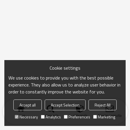
Cookie settings
We use cookies to provide you with the best possible
experience. They also allow us to analyze user behavior in
order to constantly improve the website for you.
Accept all
Accept Selection
Reject All
Inicio
búsqueda
categoría
Enviar consulta
Necessary
Analytics
Preferences
Marketing