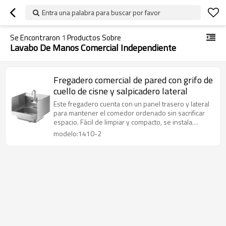
Entra una palabra para buscar por favor
Se Encontraron
1
Productos Sobre
Lavabo De Manos Comercial Independiente
Fregadero comercial de pared con grifo de
cuello de cisne y salpicadero lateral
Este fregadero cuenta con un panel trasero y lateral
para mantener el comedor ordenado sin sacrificar
espacio. Fácil de limpiar y compacto, se instala
fácilmente en espacios reducidos y se fija
modelo:1410-2
firmemente a paredes o superficies, liberando
espacio para otros usos. Su diseño atractivo y
sencillo sin duda mejorará la limpieza de la cocina.