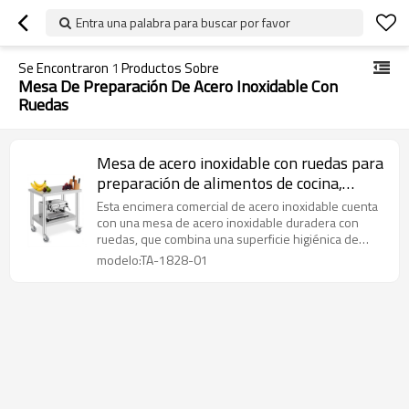
Entra una palabra para buscar por favor
Se Encontraron
1
Productos Sobre
Mesa De Preparación De Acero Inoxidable Con
Ruedas
Mesa de acero inoxidable con ruedas para
preparación de alimentos de cocina,
encimera comercial de acero inoxidable
Esta encimera comercial de acero inoxidable cuenta
con una mesa de acero inoxidable duradera con
ruedas, que combina una superficie higiénica de
calidad alimentaria con movilidad para soluciones de
modelo:TA-1828-01
espacio de trabajo flexibles.