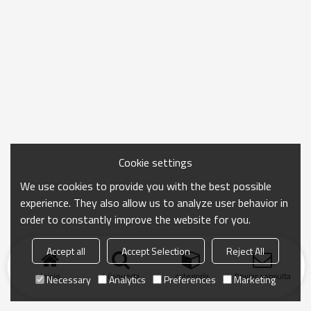
Cookie settings
We use cookies to provide you with the best possible
experience. They also allow us to analyze user behavior in
order to constantly improve the website for you.
Accept all
Accept Selection
Reject All
Inicio
búsqueda
categoría
Enviar consulta
Necessary
Analytics
Preferences
Marketing