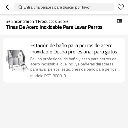
Entra una palabra para buscar por favor
Se Encontraron
1
Productos Sobre
Tinas De Acero Inoxidable Para Lavar Perros
Estación de baño para perros de acero
inoxidable Ducha profesional para gatos
Equipo profesional de baño y aseo para perros de
acero inoxidable, que incluye bañeras duraderas
para lavar perros, estaciones de baño para perros
fijas y bañeras completas de acero inoxidable para
modelo:PGT-8080-01
perros, diseñadas para tiendas de mascotas y
hogares, fáciles de limpiar y resistentes a la
oxidación.