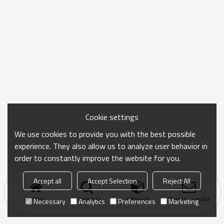
Cookie settings
We use cookies to provide you with the best possible
experience. They also allow us to analyze user behavior in
order to constantly improve the website for you.
Accept all
Accept Selection
Reject All
Inicio
búsqueda
categoría
Enviar consulta
Necessary
Analytics
Preferences
Marketing