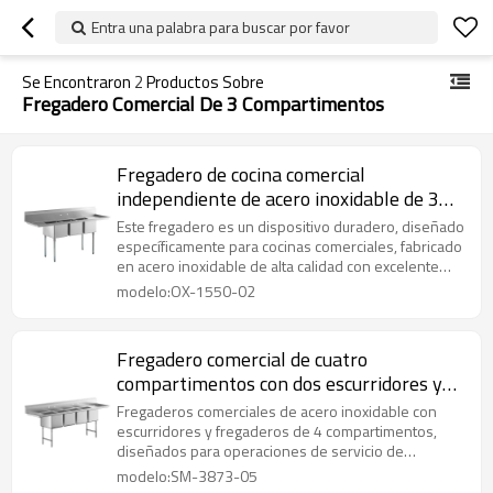
Entra una palabra para buscar por favor
Se Encontraron
2
Productos Sobre
Fregadero Comercial De 3 Compartimentos
Fregadero de cocina comercial
independiente de acero inoxidable de 3
compartimentos con escurridor doble
Este fregadero es un dispositivo duradero, diseñado
específicamente para cocinas comerciales, fabricado
en acero inoxidable de alta calidad con excelente
resistencia a la corrosión y fácil de limpiar. Es apto
modelo:OX-1550-02
para exposición prolongada a alimentos y productos
de limpieza, y algunos incluyen funciones
adicionales como escurridores o tablas de cortar. Su
Fregadero comercial de cuatro
instalación es flexible y su mantenimiento es
compartimentos con dos escurridores y
sencillo.
cubetas.
Fregaderos comerciales de acero inoxidable con
escurridores y fregaderos de 4 compartimentos,
diseñados para operaciones de servicio de
alimentos de alto volumen, con una construcción
modelo:SM-3873-05
duradera y un flujo de trabajo eficiente.