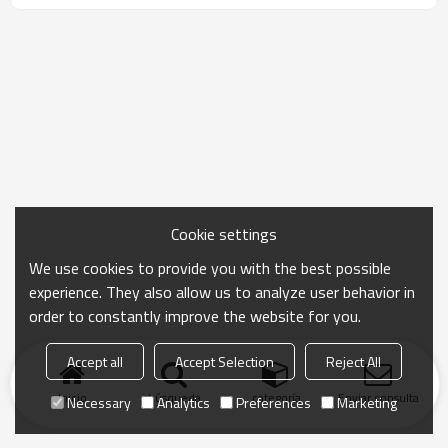
Cookie settings
We use cookies to provide you with the best possible
experience. They also allow us to analyze user behavior in
order to constantly improve the website for you.
Accept all
Accept Selection
Reject All
Inicio
búsqueda
categoría
Enviar consulta
Necessary
Analytics
Preferences
Marketing