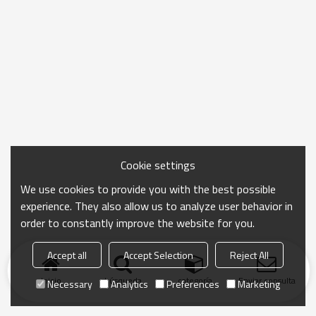
Cookie settings
We use cookies to provide you with the best possible
experience. They also allow us to analyze user behavior in
order to constantly improve the website for you.
Accept all
Accept Selection
Reject All
Inicio
búsqueda
categoría
Enviar consulta
Necessary
Analytics
Preferences
Marketing