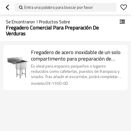
Entra una palabra para buscar por favor
Se Encontraron
1
Productos Sobre
Fregadero Comercial Para Preparación De
Verduras
Fregadero de acero inoxidable de un solo
compartimento para preparación de
verduras para uso comercial
Es ideal para espacios pequeños o lugares
reducidos como cafeterías, puestos de franquicia y
snacks. Tras añadir el escurridor, podrá completar
todas las tareas de lavado y secado necesarias.
modelo:OX-1550-00