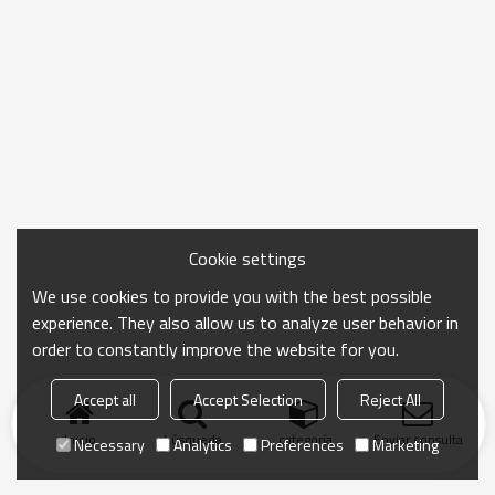
Cookie settings
We use cookies to provide you with the best possible
experience. They also allow us to analyze user behavior in
order to constantly improve the website for you.
Accept all
Accept Selection
Reject All
Inicio
búsqueda
categoría
Enviar consulta
Necessary
Analytics
Preferences
Marketing