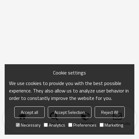
Cookie settings
We use cookies to provide you with the best possible
experience. They also allow us to analyze user behavior in
order to constantly improve the website for you.
Accept all
Accept Selection
Reject All
Inicio
búsqueda
categoría
Enviar consulta
Necessary
Analytics
Preferences
Marketing