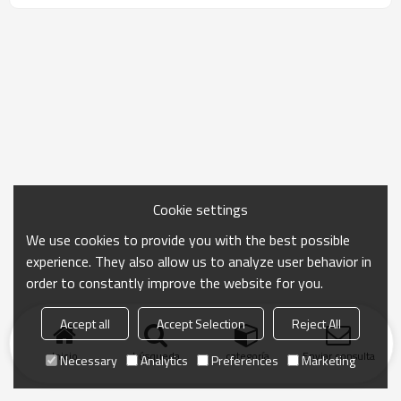
comercial.
Cookie settings
We use cookies to provide you with the best possible
experience. They also allow us to analyze user behavior in
order to constantly improve the website for you.
Accept all
Accept Selection
Reject All
Inicio
búsqueda
categoría
Enviar consulta
Necessary
Analytics
Preferences
Marketing