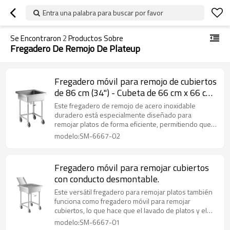
Entra una palabra para buscar por favor
Se Encontraron
2
Productos Sobre
Fregadero De Remojo De Plateup
Fregadero móvil para remojo de cubiertos
de 86 cm (34") - Cubeta de 66 cm x 66 cm
x 20 cm (26" x 26" x 8")
Este fregadero de remojo de acero inoxidable
duradero está especialmente diseñado para
remojar platos de forma eficiente, permitiendo que
los platos se remojen previamente de forma rápida
modelo:SM-6667-02
y sin esfuerzo, al tiempo que garantiza un drenaje
rápido y una limpieza fácil en cocinas concurridas y
áreas de lavado de vajilla comerciales.
Fregadero móvil para remojar cubiertos
con conducto desmontable.
Este versátil fregadero para remojar platos también
funciona como fregadero móvil para remojar
cubiertos, lo que hace que el lavado de platos y el
prelavado de utensilios sean rápidos y cómodos en
modelo:SM-6667-01
cualquier cocina, restaurante o espacio de trabajo