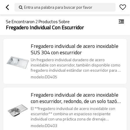
Entra una palabra para buscar por favor
Se Encontraron
2
Productos Sobre
Fregadero Individual Con Escurridor
Fregadero individual de acero inoxidable
SUS 304 con escurridor
Un fregadero individual duradero de acero
inoxidable con escurridor, también disponible como
fregadero individual estándar con escurridor para un
uso eficiente en la cocina.
modelo:DD405
Fregadero individual de acero inoxidable
con escurridor, redondo, de un solo tazón,
grado 304
El **fregadero individual de acero inoxidable con
escurridor** combina un espacioso recipiente
individual con una práctica zona de drenaje
integrada, mientras que el **fregadero de cocina
modelo:DD403
individual con escurridor** ofrece un diseño clásico