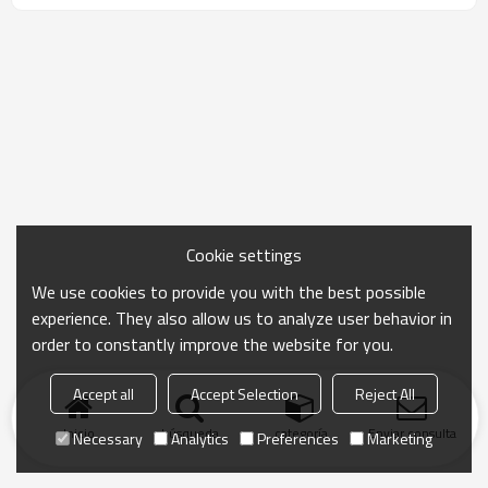
y altamente funcional para tareas eficientes de
lavado de platos y preparación de alimentos.
Cookie settings
We use cookies to provide you with the best possible
experience. They also allow us to analyze user behavior in
order to constantly improve the website for you.
Accept all
Accept Selection
Reject All
Inicio
búsqueda
categoría
Enviar consulta
Necessary
Analytics
Preferences
Marketing