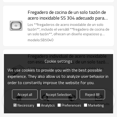
Fregadero de cocina de un solo tazón de
acero inoxidable SS 304 adecuado para
cocinas domésticas
Los **fregaderos de acero inoxidable de un solo
tazón**, incluido el versátil **fregadero de cocina de
un solo tazón**, ofrecen un diseño espacioso y
aerodinámico para tareas eficientes de limpieza y
modelo:SB5040
preparación de alimentos.
Fregadero individual de acero inoxidable
Cookie settings
con escurridor, redondo, de un solo tazón,
grado 304
El **fregadero individual de acero inoxidable con
We use cookies to provide you with the best possible
escurridor** combina un espacioso recipiente
experience. They also allow us to analyze user behavior in
individual con una práctica zona de drenaje
order to constantly improve the website for you.
integrada, mientras que el **fregadero de cocina
modelo:DD403
individual con escurridor** ofrece un diseño clásico
y altamente funcional para tareas eficientes de
Accept all
Accept Selection
Reject All
lavado de platos y preparación de alimentos.
Inicio
búsqueda
categoría
Enviar consulta
Necessary
Analytics
Preferences
Marketing