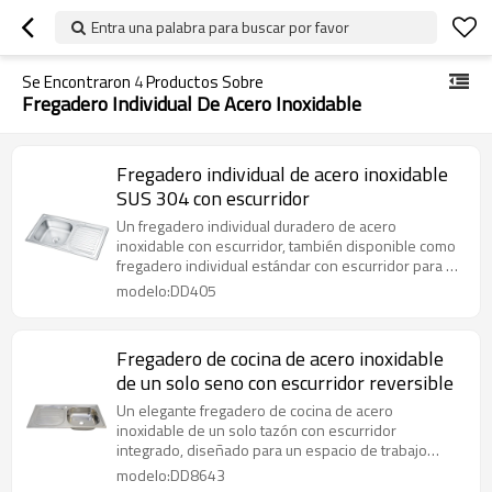
Entra una palabra para buscar por favor
Se Encontraron
4
Productos Sobre
Fregadero Individual De Acero Inoxidable
Fregadero individual de acero inoxidable
SUS 304 con escurridor
Un fregadero individual duradero de acero
inoxidable con escurridor, también disponible como
fregadero individual estándar con escurridor para un
uso eficiente en la cocina.
modelo:DD405
Fregadero de cocina de acero inoxidable
de un solo seno con escurridor reversible
Un elegante fregadero de cocina de acero
inoxidable de un solo tazón con escurridor
integrado, diseñado para un espacio de trabajo
limpio y eficiente.
modelo:DD8643