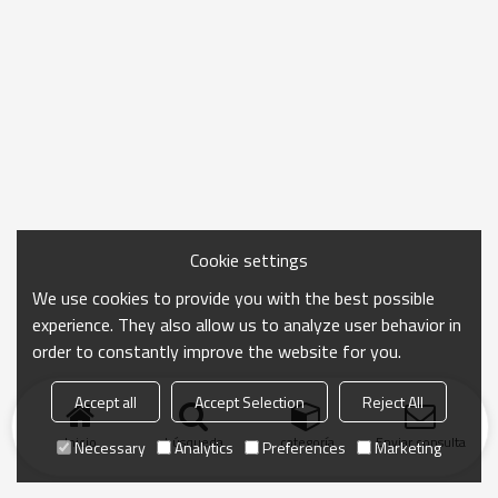
Cookie settings
We use cookies to provide you with the best possible
experience. They also allow us to analyze user behavior in
order to constantly improve the website for you.
Accept all
Accept Selection
Reject All
Inicio
búsqueda
categoría
Enviar consulta
Necessary
Analytics
Preferences
Marketing