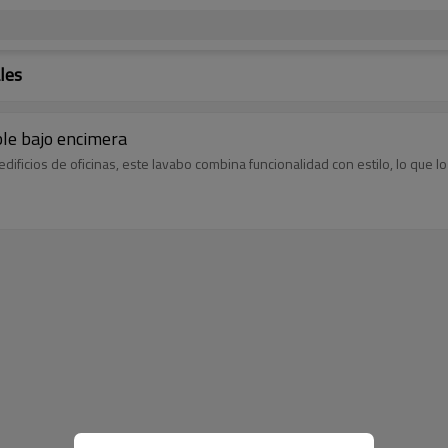
les
ble bajo encimera
dificios de oficinas, este lavabo combina funcionalidad con estilo, lo que 