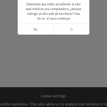
Detectado que estás accediendo al sitio
web móvil en una computadora, ¿deseas
redirigir al sitio web de escritorio? Haz
clic en 'sí' para continuar
No
Si
Cookie settings
sible experience. They also allow us to analyze user behavior in 