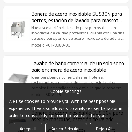
hogares, fáciles de limpiar y resistentes a la
oxidación.
Bañera de acero inoxidable SUS304 para
perros, estación de lavado para mascotas
con puerta y escalera
Nuestra estación de lavado para perros de acero
inoxidable de calidad profesional cuenta con una tina
de aseo para perros de acero inoxidable duradera e
higiénica, diseñada como la mejor tina de aseo de
modelo:PGT-8080-00
acero inoxidable para seguridad, facilidad de
limpieza y rendimiento duradero en cualquier
entorno de cuidado de mascotas.
Lavabo de baño comercial de un solo seno
bajo encimera de acero inoxidable
Ideal para baños comerciales en hoteles,
restaurantes o edificios de oficinas, este lavabo
combina funcionalidad con estilo, lo que lo convierte
Cookie settings
en una opción perfecta para mejorar el ambiente
modelo:SK-2319
general de su espacio.
We use cookies to provide you with the best possible
experience. They also allow us to analyze user behavior in
Bañera de acero inoxidable SUS 304 para
order to constantly improve the website for you.
aseo de mascotas, estación de lavado
para perros
La tina de aseo de acero inoxidable para perros es
Accept all
Accept Selection
Reject All
una tina de lavado para perros de acero inoxidable