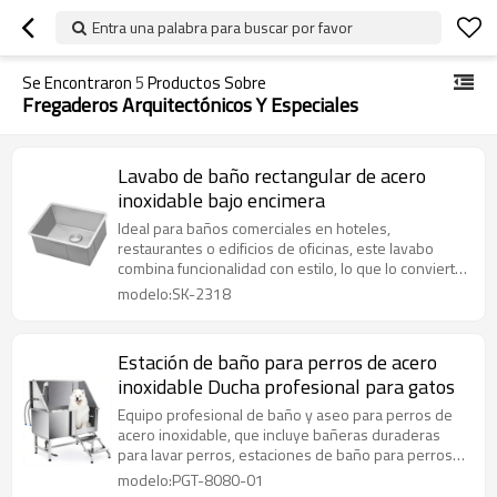
Entra una palabra para buscar por favor
Se Encontraron
5
Productos Sobre
Fregaderos Arquitectónicos Y Especiales
Lavabo de baño rectangular de acero
inoxidable bajo encimera
Ideal para baños comerciales en hoteles,
restaurantes o edificios de oficinas, este lavabo
combina funcionalidad con estilo, lo que lo convierte
en una opción perfecta para mejorar el ambiente
modelo:SK-2318
general de su espacio.
Estación de baño para perros de acero
inoxidable Ducha profesional para gatos
Equipo profesional de baño y aseo para perros de
acero inoxidable, que incluye bañeras duraderas
para lavar perros, estaciones de baño para perros
fijas y bañeras completas de acero inoxidable para
modelo:PGT-8080-01
perros, diseñadas para tiendas de mascotas y