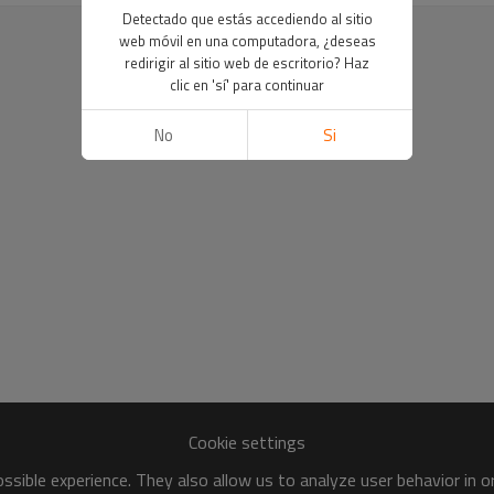
Detectado que estás accediendo al sitio
web móvil en una computadora, ¿deseas
redirigir al sitio web de escritorio? Haz
clic en 'sí' para continuar
No
Si
Cookie settings
sible experience. They also allow us to analyze user behavior in 