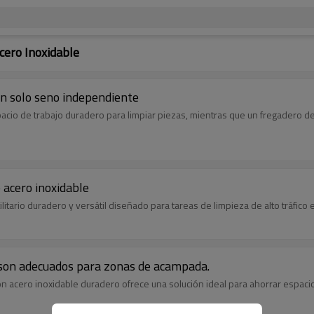
cero Inoxidable
un solo seno independiente
cio de trabajo duradero para limpiar piezas, mientras que un fregadero de
acero inoxidable
litario duradero y versátil diseñado para tareas de limpieza de alto tráfic
e son adecuados para zonas de acampada.
acero inoxidable duradero ofrece una solución ideal para ahorrar espacio 