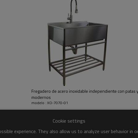
Acerca de este artículo
1·Conexiones de agua caliente y fría:
derecha para ajustar la temperatura 
cestas de drenaje, tuberías de drenaj
2·Durabilidad: El acero inoxidable es
entornos húmedos y aceitosos como
3·Diseño inteligente: El deflector ma
fregadero. Su diseño curvo es suave
altura para mantener la nivelación.
4·Fácil de limpiar: el acero inoxidab
sea fácil de limpiar y mantener.
s
Fregadero de acero inoxidable independiente con patas y 
modernos
modelo : XO-7070-01
Cookie settings
sible experience. They also allow us to analyze user behavior in 