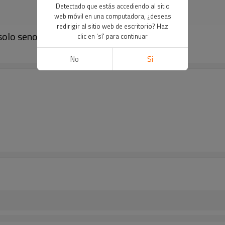
Detectado que estás accediendo al sitio
web móvil en una computadora, ¿deseas
redirigir al sitio web de escritorio? Haz
solo seno
clic en 'sí' para continuar
No
Si