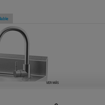
dable
VER MÁS