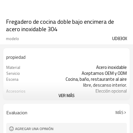
Fregadero de cocina doble bajo encimera de
acero inoxidable 304
UD830X
modelo
propiedad
Acero inoxidable
Material
Aceptamos OEM y ODM
Servicio
Cocina, baño, restaurante al aire
Escena
libre, descanso interior.
Elección opcional
Accesorios
VER MÁS
SUS 304
Tipo de acero inoxidable
Acero inoxidable
Color
Evaluacion
MÁS
AGREGAR UNA OPINIÓN