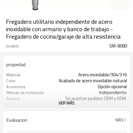
Fregadero utilitario independiente de acero
inoxidable con armario y banco de trabajo -
Fregadero de cocina/garaje de alta resistencia
SM-8080
modelo
propiedad
Acero inoxidable/304/316
Material
Acabado de acero inoxidable natural
Color
Opción opcional
Accesorios
Independiente
Método de instalación
Se aceptan pedidos OEM y ODM.
Servicio
VER MÁS
Cepillar
Acabado interior
Con armarios
Atributo
Cantón individual (1 unidad/caja)
Empaquetado por
Evaluacion
MÁS