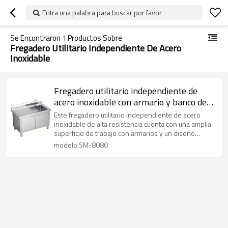
Entra una palabra para buscar por favor
Se Encontraron
1
Productos Sobre
Fregadero Utilitario Independiente De Acero
Inoxidable
Fregadero utilitario independiente de
acero inoxidable con armario y banco de
trabajo - Fregadero de cocina/garaje de
Este fregadero utilitario independiente de acero
alta resistencia
inoxidable de alta resistencia cuenta con una amplia
superficie de trabajo con armarios y un diseño
comercial duradero, perfecto para su uso en cocinas,
modelo:SM-8080
lavanderías, garajes y restaurantes.