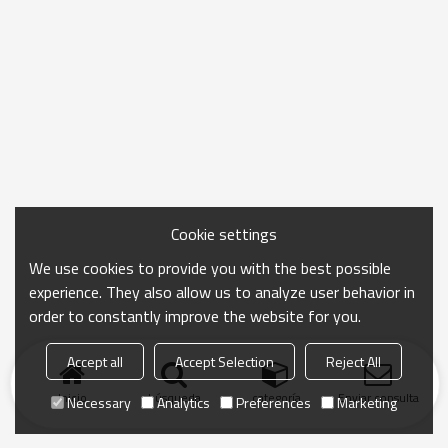
Cookie settings
We use cookies to provide you with the best possible
experience. They also allow us to analyze user behavior in
order to constantly improve the website for you.
Accept all
Accept Selection
Reject All
Inicio
búsqueda
categoría
Enviar consulta
Necessary
Analytics
Preferences
Marketing