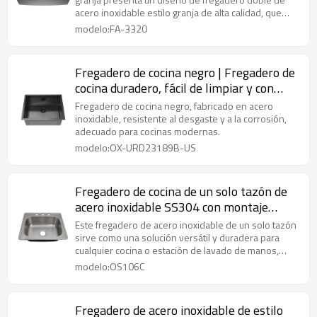
acero inoxidable estilo granja de alta calidad, que
combina estética con practicidad, lo que lo convierte
modelo:FA-3320
en una opción ideal de fregadero de delantal de
acero inoxidable.
Fregadero de cocina negro | Fregadero de
cocina duradero, fácil de limpiar y con
montaje superior, de estilo rústico con
Fregadero de cocina negro, fabricado en acero
múltiples accesorios (58 x 46 x 23 cm)
inoxidable, resistente al desgaste y a la corrosión,
adecuado para cocinas modernas.
modelo:OX-URD23189B-US
Fregadero de cocina de un solo tazón de
acero inoxidable SS304 con montaje
superior
Este fregadero de acero inoxidable de un solo tazón
sirve como una solución versátil y duradera para
cualquier cocina o estación de lavado de manos,
combinando una funcionalidad práctica con un fácil
modelo:OS106C
mantenimiento.
Fregadero de acero inoxidable de estilo