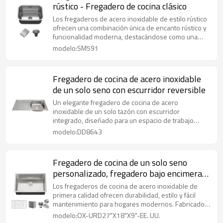
rústico - Fregadero de cocina clásico
Los fregaderos de acero inoxidable de estilo rústico
ofrecen una combinación única de encanto rústico y
funcionalidad moderna, destacándose como una
elegante pieza central entre todos los fregaderos
modelo:SM591
de cocina de acero inoxidable.
Fregadero de cocina de acero inoxidable
de un solo seno con escurridor reversible
Un elegante fregadero de cocina de acero
inoxidable de un solo tazón con escurridor
integrado, diseñado para un espacio de trabajo
limpio y eficiente.
modelo:DD8643
Fregadero de cocina de un solo seno
personalizado, fregadero bajo encimera
de acero inoxidable n.° 16
Los fregaderos de cocina de acero inoxidable de
primera calidad ofrecen durabilidad, estilo y fácil
mantenimiento para hogares modernos. Fabricados
en acero inoxidable de grado 304 (18/8 o 18/10),
modelo:OX-URD27"X18"X9"-EE. UU.
son resistentes al óxido, las manchas y la corrosión.