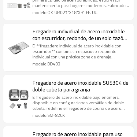
mantenimiento para hogares modernos. Fabricados
en acero inoxidable de grado 304 (18/8 o 18/10),
modelo:OX-URD27"X18"X9"-EE. UU.
son resistentes al óxido, las manchas y la corrosión.
Fregadero individual de acero inoxidable
con escurridor, redondo, de un solo tazón,
grado 304
El **fregadero individual de acero inoxidable con
escurridor** combina un espacioso recipiente
individual con una práctica zona de drenaje
integrada, mientras que el **fregadero de cocina
modelo:DD403
individual con escurridor** ofrece un diseño clásico
y altamente funcional para tareas eficientes de
lavado de platos y preparación de alimentos.
Fregadero de acero inoxidable SUS304 de
doble cubeta para granja
El fregadero de acero inoxidable bajo encimera,
disponible en configuraciones versátiles de doble
cubeta, redefine el fregadero de cocina de acero
inoxidable de estilo rústico con su combinación
modelo:SM-820X
perfecta de encanto rústico y funcionalidad
moderna.
Fregadero de acero inoxidable para uso