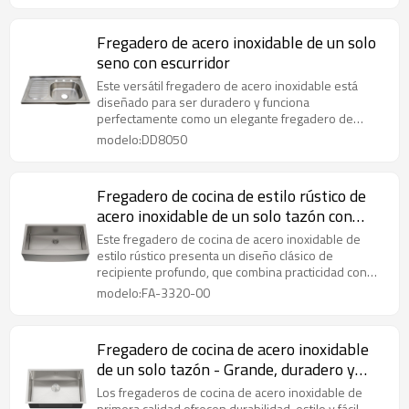
Fregadero de acero inoxidable de un solo
seno con escurridor
Este versátil fregadero de acero inoxidable está
diseñado para ser duradero y funciona
perfectamente como un elegante fregadero de
cocina bajo encimera que combina una integración
modelo:DD8050
perfecta con una funcionalidad de fácil limpieza.
Fregadero de cocina de estilo rústico de
acero inoxidable de un solo tazón con
delantal
Este fregadero de cocina de acero inoxidable de
estilo rústico presenta un diseño clásico de
recipiente profundo, que combina practicidad con
atractivo estético, lo que lo convierte en una opción
modelo:FA-3320-00
ideal para un fregadero con frente de delantal de
acero inoxidable de alta calidad.
Fregadero de cocina de acero inoxidable
de un solo tazón - Grande, duradero y
fácil de limpiar
Los fregaderos de cocina de acero inoxidable de
primera calidad ofrecen durabilidad, estilo y fácil