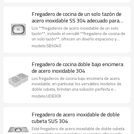
Fregadero de cocina de un solo tazón de
acero inoxidable SS 304 adecuado para
cocinas domésticas
Los **fregaderos de acero inoxidable de un solo
tazón**, incluido el versátil **fregadero de cocina de
un solo tazón**, ofrecen un diseño espacioso y
aerodinámico para tareas eficientes de limpieza y
modelo:SB5040
preparación de alimentos.
Fregadero de cocina doble bajo encimera
de acero inoxidable 304
Los fregaderos de cocina bajo encimera de acero
inoxidable, en particular los versátiles modelos de
doble cubeta, brindan una solución perfecta e
higiénica para una preparación y limpieza de
modelo:UD830X
alimentos eficientes.
Fregadero de acero inoxidable de doble
cubeta SUS 304
Este fregadero de acero inoxidable de doble cubeta
se completa con un práctico escurridor, ofreciendo