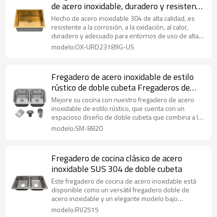
de acero inoxidable, duradero y resistente
a los arañazos.
Hecho de acero inoxidable 304 de alta calidad, es
resistente a la corrosión, a la oxidación, al calor,
duradero y adecuado para entornos de uso de alta
frecuencia.
modelo:OX-URD23189G-US
Fregadero de acero inoxidable de estilo
rústico de doble cubeta Fregaderos de
cocina de acero inoxidable
Mejore su cocina con nuestro fregadero de acero
inoxidable de estilo rústico, que cuenta con un
espacioso diseño de doble cubeta que combina a la
perfección el estilo clásico de delantal frontal con la
modelo:SM-8820
funcionalidad moderna para todas sus tareas de
cocina y limpieza.
Fregadero de cocina clásico de acero
inoxidable SUS 304 de doble cubeta
Este fregadero de cocina de acero inoxidable está
disponible como un versátil fregadero doble de
acero inoxidable y un elegante modelo bajo
encimera, que combina durabilidad con un diseño
modelo:RV2515
moderno para cualquier cocina.