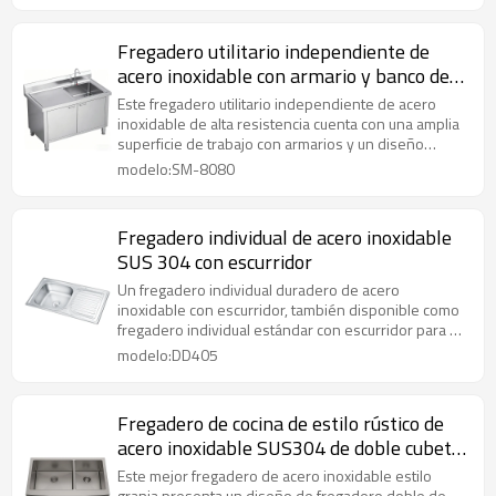
de limpieza, y algunos incluyen funciones
adicionales como escurridores o tablas de cortar. Su
Fregadero utilitario independiente de
instalación es flexible y su mantenimiento es
acero inoxidable con armario y banco de
sencillo.
trabajo - Fregadero de cocina/garaje de
Este fregadero utilitario independiente de acero
alta resistencia
inoxidable de alta resistencia cuenta con una amplia
superficie de trabajo con armarios y un diseño
comercial duradero, perfecto para su uso en cocinas,
modelo:SM-8080
lavanderías, garajes y restaurantes.
Fregadero individual de acero inoxidable
SUS 304 con escurridor
Un fregadero individual duradero de acero
inoxidable con escurridor, también disponible como
fregadero individual estándar con escurridor para un
uso eficiente en la cocina.
modelo:DD405
Fregadero de cocina de estilo rústico de
acero inoxidable SUS304 de doble cubeta,
calibre 16
Este mejor fregadero de acero inoxidable estilo
granja presenta un diseño de fregadero doble de