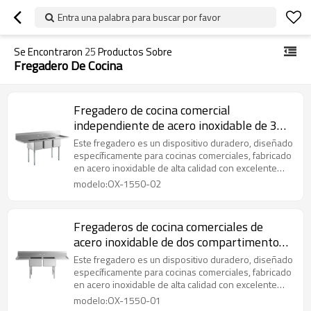
Entra una palabra para buscar por favor
Se Encontraron
25
Productos Sobre
Fregadero De Cocina
Fregadero de cocina comercial
independiente de acero inoxidable de 3
compartimentos con escurridor doble
Este fregadero es un dispositivo duradero, diseñado
específicamente para cocinas comerciales, fabricado
en acero inoxidable de alta calidad con excelente
resistencia a la corrosión y fácil de limpiar. Es apto
modelo:OX-1550-02
para exposición prolongada a alimentos y productos
de limpieza, y algunos incluyen funciones
adicionales como escurridores o tablas de cortar. Su
Fregaderos de cocina comerciales de
instalación es flexible y su mantenimiento es
acero inoxidable de dos compartimentos
sencillo.
con escurridores
Este fregadero es un dispositivo duradero, diseñado
específicamente para cocinas comerciales, fabricado
en acero inoxidable de alta calidad con excelente
resistencia a la corrosión y fácil de limpiar. Es apto
modelo:OX-1550-01
para exposición prolongada a alimentos y productos