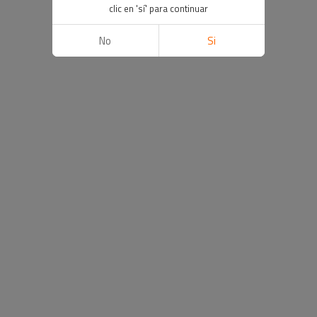
clic en 'sí' para continuar
No
Si