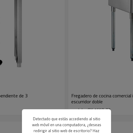
pendiente de 3
Fregadero de cocina comercial
escurridor doble
modelo : OX-1550-02
Detectado que estás accediendo al sitio
web móvil en una computadora, ¿deseas
redirigir al sitio web de escritorio? Haz