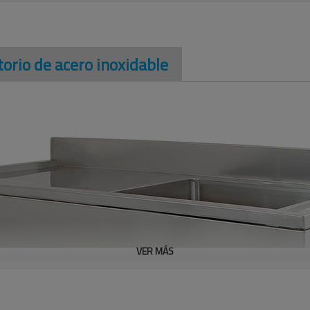
orio de acero inoxidable
VER MÁS