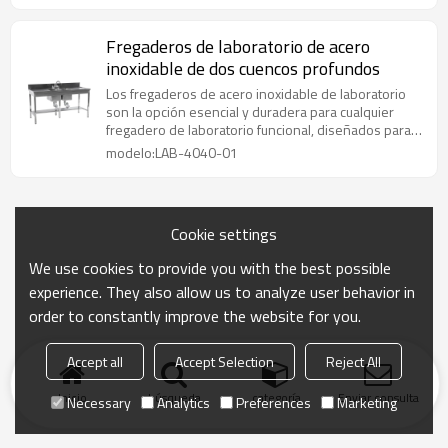
Fregaderos de laboratorio de acero
inoxidable de dos cuencos profundos
Los fregaderos de acero inoxidable de laboratorio
son la opción esencial y duradera para cualquier
fregadero de laboratorio funcional, diseñados para
soportar productos químicos corrosivos y
modelo:LAB-4040-01
protocolos de limpieza rigurosos.
Cookie settings
We use cookies to provide you with the best possible
experience. They also allow us to analyze user behavior in
order to constantly improve the website for you.
Accept all
Accept Selection
Reject All
Inicio
búsqueda
categoría
Enviar consulta
Necessary
Analytics
Preferences
Marketing