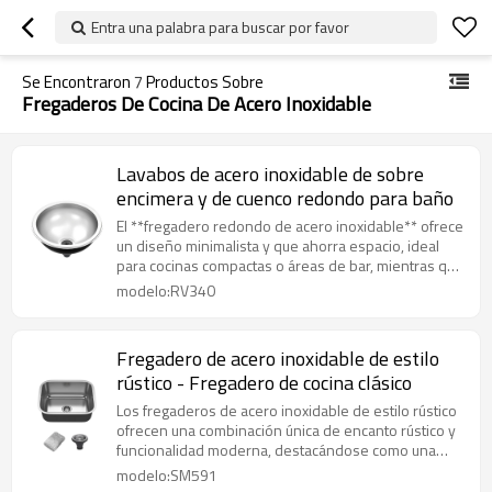
Entra una palabra para buscar por favor
Se Encontraron
7
Productos Sobre
Fregaderos De Cocina De Acero Inoxidable
Lavabos de acero inoxidable de sobre
encimera y de cuenco redondo para baño
El **fregadero redondo de acero inoxidable** ofrece
un diseño minimalista y que ahorra espacio, ideal
para cocinas compactas o áreas de bar, mientras que
los **fregaderos de montaje superior de acero
modelo:RV340
inoxidable** brindan una solución clásica y fácil de
instalar que se adapta perfectamente a los recortes
de encimeras estándar.
Fregadero de acero inoxidable de estilo
rústico - Fregadero de cocina clásico
Los fregaderos de acero inoxidable de estilo rústico
ofrecen una combinación única de encanto rústico y
funcionalidad moderna, destacándose como una
elegante pieza central entre todos los fregaderos
modelo:SM591
de cocina de acero inoxidable.