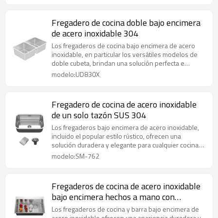
Fregadero de cocina doble bajo encimera
de acero inoxidable 304
Los fregaderos de cocina bajo encimera de acero
inoxidable, en particular los versátiles modelos de
doble cubeta, brindan una solución perfecta e
higiénica para una preparación y limpieza de
modelo:UD830X
alimentos eficientes.
Fregadero de cocina de acero inoxidable
de un solo tazón SUS 304
Los fregaderos bajo encimera de acero inoxidable,
incluido el popular estilo rústico, ofrecen una
solución duradera y elegante para cualquier cocina
moderna.
modelo:SM-762
Fregaderos de cocina de acero inoxidable
bajo encimera hechos a mano con
material de acero inoxidable 304
Los fregaderos de cocina y barra bajo encimera de
acero inoxidable ofrecen una apariencia duradera y